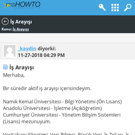
İş Arayışı
Konu:
İş Arayışı
_kaydin
diyorki:
11-27-2018
04:29 PM
İş Arayışı
Merhaba,
Bir süredir aktif iş arayışı içerisindeyim.
Namık Kemal Üniversitesi - Bilgi Yönetimi (Ön Lisans)
Anadolu Üniversitesi - İşletme (Açıköğretim)
Cumhuriyet Üniversitesi - Yönetim Bilişim Sistemleri
(Lisans) mezunuyum.
Veritabanı Yönetimi, Veri Bilimci, Büyük Veri, İş Zekası, İş