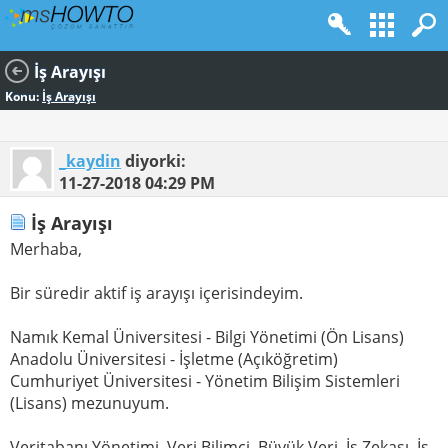
İş Arayışı
Konu:
İş Arayışı
_kaydin
diyorki:
11-27-2018
04:29 PM
İş Arayışı
Merhaba,
Bir süredir aktif iş arayışı içerisindeyim.
Namık Kemal Üniversitesi - Bilgi Yönetimi (Ön Lisans)
Anadolu Üniversitesi - İşletme (Açıköğretim)
Cumhuriyet Üniversitesi - Yönetim Bilişim Sistemleri
(Lisans) mezunuyum.
Veritabanı Yönetimi, Veri Bilimci, Büyük Veri, İş Zekası, İş