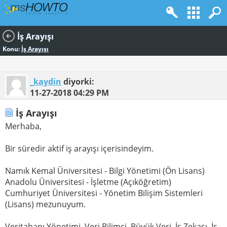
İş Arayışı
Konu:
İş Arayışı
_kaydin
diyorki:
11-27-2018
04:29 PM
İş Arayışı
Merhaba,
Bir süredir aktif iş arayışı içerisindeyim.
Namık Kemal Üniversitesi - Bilgi Yönetimi (Ön Lisans)
Anadolu Üniversitesi - İşletme (Açıköğretim)
Cumhuriyet Üniversitesi - Yönetim Bilişim Sistemleri
(Lisans) mezunuyum.
Veritabanı Yönetimi, Veri Bilimci, Büyük Veri, İş Zekası, İş