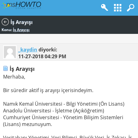
İş Arayışı
Konu:
İş Arayışı
_kaydin
diyorki:
11-27-2018
04:29 PM
İş Arayışı
Merhaba,
Bir süredir aktif iş arayışı içerisindeyim.
Namık Kemal Üniversitesi - Bilgi Yönetimi (Ön Lisans)
Anadolu Üniversitesi - İşletme (Açıköğretim)
Cumhuriyet Üniversitesi - Yönetim Bilişim Sistemleri
(Lisans) mezunuyum.
Veritabanı Yönetimi, Veri Bilimci, Büyük Veri, İş Zekası, İş