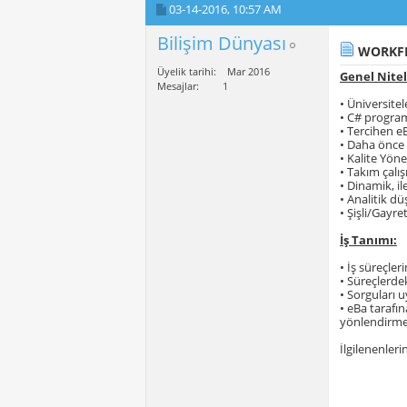
03-14-2016,
10:57 AM
Bilişim Dünyası
WORKFL
Üyelik tarihi
Mar 2016
Genel Nitel
Mesajlar
1
• Üniversitel
• C# program
• Tercihen 
• Daha önce 
• Kalite Yön
• Takım çalı
• Dinamik, il
• Analitik d
• Şişli/Gayr
İş Tanımı:
• İş süreçler
• Süreçlerde
• Sorguları u
• eBa tarafın
yönlendirmek
İlgilenenlerin