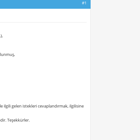
#1
),
bulunmuş,
ilgili gelen istekleri cevaplandırmak, ilgilisine
dir. Teşekkürler.