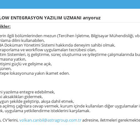
OW ENTEGRASYON YAZILIM UZMANI arıyoruz
ikler:
erin ilgili bölümlerinden mezun (Tercihen İşletme, Bilgisayar Mühendisliği, vb.
lama dilini kullanabilen,
eBA Doküman Yönetimi Sistemi hakkında deneyim sahibi olmak,
raporlama ve workflow uygulamaları tecrübesi olan,
etim Sistemleri, iş geliştirme, süreç oluşturma ve iyileştirme çalışmalarında 
şmasına yatkın,
etişimi güçlü ve gelişime açık,
üşünen,
ettepe lokasyonuna yakın ikamet eden.
ini yazılıma entegre edebilmek,
ki aksaklıkları gidermek,
ygun şekilde geliştirip, akışa dahil etmek,
a açılmış çağrılara cevap vermek, kurum içinde kullanılan diğer uygulamalar ile 
, uygulama yetkilendirme isteklerini karşılamak.
, CV'lerini,
volkan.canbil@astragroup.com.tr
adresine, iletmeleri gerekmekte