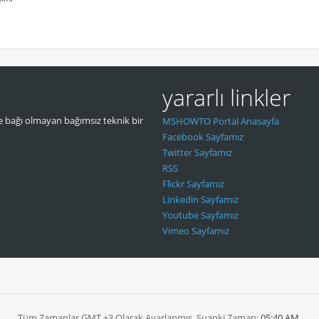
yararlı linkler
 bağı olmayan bağımsız teknik bir
MSHOWTO Portal Anasayfa
Facebook Sayfamız
Twitter Sayfamız
RSS
Flickr Sayfamız
Linkedin Sayfamız
Youtube Sayfamız
Vimeo Sayfamız
Tüm Zamanlar GMT +3 Olarak Ayarlanmış. Şuanki Zaman:
05:40 AM
.