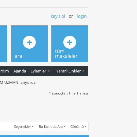
kayıt ol
or
login
tüm
ara
makaleler
ardım
Ajanda
Eylemler
Yararlı Linkler
 UZMANI arıyoruz
1 sonuçtan 1 ile 1 arası
Seçenekler
Bu Konuda Ara
Görüntü