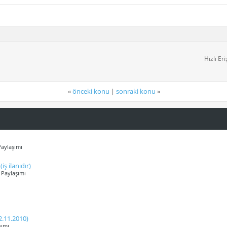
Hızlı Er
«
önceki konu
|
sonraki konu
»
Paylaşımı
ş ilanıdır)
V Paylaşımı
2.11.2010)
şımı