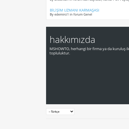
BİLİŞİM UZMANI KARMAŞASI
By edemirci1 in forum Genel
hakkımızda
MSHOWTO, herhangi bir firma ya da kuruluş ile
topluluktur.