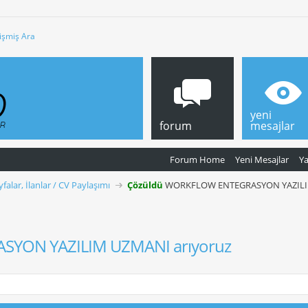
işmiş Ara
yeni
forum
mesajlar
Forum Home
Yeni Mesajlar
Y
yfalar, İlanlar / CV Paylaşımı
Çözüldü
WORKFLOW ENTEGRASYON YAZILIM
YON YAZILIM UZMANI arıyoruz