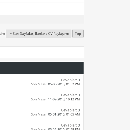
işim
Sarı Sayfalar, İlanlar / CV Paylaşımı
Top
Cevaplar:
0
Son Mesaj:
05-05-2015,
01:52 PM
Cevaplar:
0
Son Mesaj:
11-09-2013,
10:12 PM
Cevaplar:
0
Son Mesaj:
05-31-2010,
01:05 AM
Cevaplar:
0
Son Mesaj:
03-16-2010,
02:58 PM