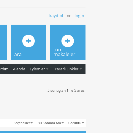
kayıt ol
or
login
tüm
ara
makaleler
ardım
Ajanda
Eylemler
Yararlı Linkler
5 sonuçtan 1 ile 5 arası
Seçenekler
Bu Konuda Ara
Görüntü