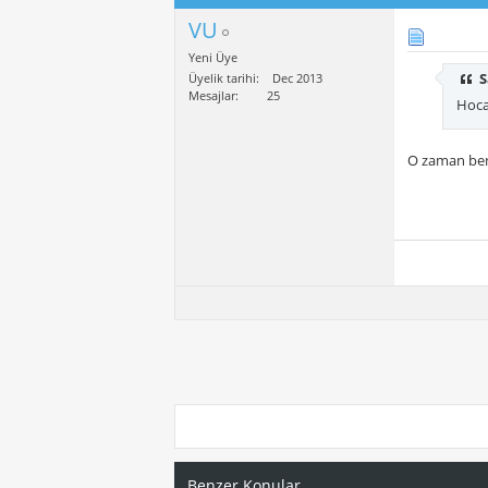
VU
Yeni Üye
S
Üyelik tarihi
Dec 2013
Mesajlar
25
Hoca
O zaman ben 
Benzer Konular