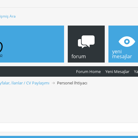
işmiş Ara
yeni
forum
mesajlar
Forum Home
Yeni Mesajlar
Y
yfalar, İlanlar / CV Paylaşımı
Personel İhtiyacı