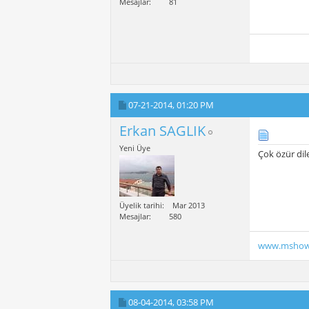
Mesajlar
81
07-21-2014,
01:20 PM
Erkan SAGLIK
Yeni Üye
Çok özür di
Üyelik tarihi
Mar 2013
Mesajlar
580
www.mshow
08-04-2014,
03:58 PM