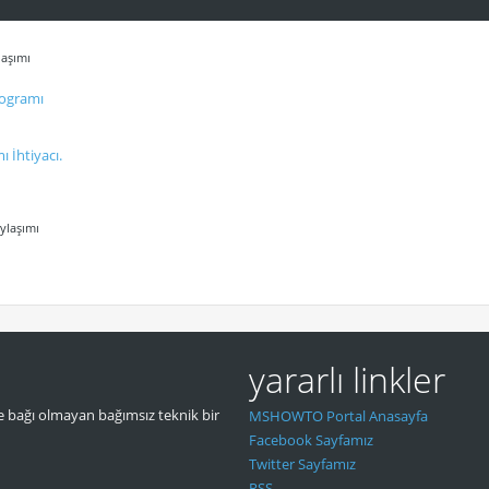
laşımı
rogramı
 İhtiyacı.
aylaşımı
yararlı linkler
 bağı olmayan bağımsız teknik bir
MSHOWTO Portal Anasayfa
Facebook Sayfamız
Twitter Sayfamız
RSS