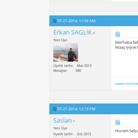
07-21-2014,
11:58 AM
Erkan SAGLIK
Yeni Üye
Merhaba Sel
Maaş iyiyse
Üyelik tarihi
Mar 2013
Mesajlar
580
www.mshow
07-21-2014,
12:13 PM
Saslan
Yeni Üye
Hocam Selçu
Üyelik tarihi
Oct 2013