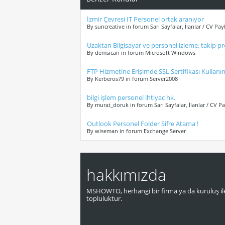
İzmir Çevresi IT Personel ortak aranıyor
By suncreative in forum Sarı Sayfalar, İlanlar / CV Pay
Uzaktan Bilgisayar ve personel izleme, takip p
By demsican in forum Microsoft Windows
FTP Hizmetine Erişimde SSL Sertifikası Kullanımı
By Kerberos79 in forum Server2008
bilgi işlem personel ihtiyac hk.
By murat_doruk in forum Sarı Sayfalar, İlanlar / CV P
Outlook Personel Folder Sifre Atama !
By wiseman in forum Exchange Server
hakkımızda
MSHOWTO, herhangi bir firma ya da kuruluş ile
topluluktur.