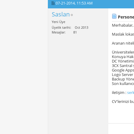
07-21-2014,
11:53 AM
Saslan
Personel
Yeni Üye
Merhabalar,
Üyelik tarihi
Oct 2013
Mesajlar
81
Maslak lokas
Aranan niteli
Üniversitele
Konuya Hak
DC Yönetimi
3CX Santral 
Google Apps
Logo Server
Backup Yöne
Son kullanıc
iletişim :
ser
CV'lerinizi b