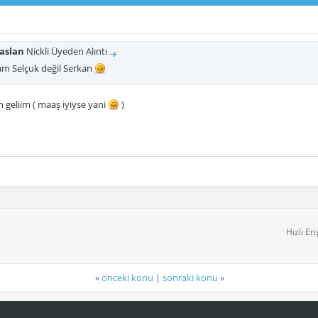
aslan
Nickli Üyeden Alıntı
m Selçuk değil Serkan
geliim ( maaş iyiyse yani
)
Hızlı Er
«
önceki konu
|
sonraki konu
»