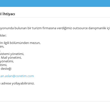
 İhtiyacı
yonunda bulunan bir turizm firmasına verdiğimiz outsource danışmanlık için 
kler;
rin ilgili bölümünden mezun,
im,
,
sistemi yönetimi,
 Mail yönetimi,
 yönetimi,
timi,
ı desteği
kan.aslan@coretim.com
u adrese yollayabilirsiniz.