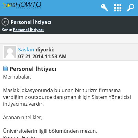
Personel İhtiyacı
Konu:
Personel İhtiyacı
Saslan
diyorki:
07-21-2014
11:53 AM
Personel İhtiyacı
Merhabalar,
Maslak lokasyonunda bulunan bir turizm firmasına
verdiğimiz outsource danışmanlık için Sistem Yöneticisi
ihtiyacımız vardır.
Aranan nitelikler;
Üniversitelerin ilgili bölümünden mezun,
Konuya Hakim,