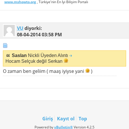
www.mshowto.org
, Türkiye'nin En İyi Bilişim Portalı
VU
diyorki:
08-04-2014
03:58 PM
Saslan
Nickli Üyeden Alıntı
Hocam Selçuk değil Serkan
O zaman ben geliim ( maaş iyiyse yani
)
Giriş
Kayıt ol
Top
Powered by
vBulletin®
Version 4.2.5