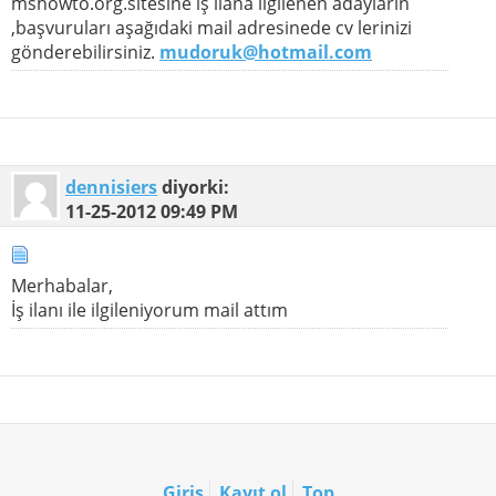
mshowto.org.sitesine iş ilana ilgilenen adayların
,başvuruları aşağıdaki mail adresinede cv lerinizi
gönderebilirsiniz.
mudoruk@hotmail.com
dennisiers
diyorki:
11-25-2012
09:49 PM
Merhabalar,
İş ilanı ile ilgileniyorum mail attım
Giriş
Kayıt ol
Top