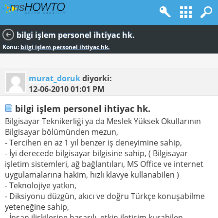
bilgi işlem personel ihtiyac hk.
Konu:
bilgi işlem personel ihtiyac hk.
murat_doruk
diyorki:
12-06-2010
01:01 PM
bilgi işlem personel ihtiyac hk.
Bilgisayar Teknikerliği ya da Meslek Yüksek Okullarının
Bilgisayar bölümünden mezun,
- Tercihen en az 1 yıl benzer iş deneyimine sahip,
- İyi derecede bilgisayar bilgisine sahip, ( Bilgisayar
işletim sistemleri, ağ bağlantıları, MS Office ve internet
uygulamalarına hakim, hızlı klavye kullanabilen )
- Teknolojiye yatkın,
- Diksiyonu düzgün, akıcı ve doğru Türkçe konuşabilme
yeteneğine sahip,
- İnsan ilişkilerine başarılı, etkin iletişim kurabilen,