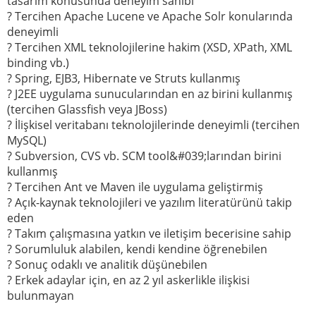
tasarım konusunda deneyim sahibi
? Tercihen Apache Lucene ve Apache Solr konularında
deneyimli
? Tercihen XML teknolojilerine hakim (XSD, XPath, XML
binding vb.)
? Spring, EJB3, Hibernate ve Struts kullanmış
? J2EE uygulama sunucularından en az birini kullanmış
(tercihen Glassfish veya JBoss)
? İlişkisel veritabanı teknolojilerinde deneyimli (tercihen
MySQL)
? Subversion, CVS vb. SCM tool&#039;larından birini
kullanmış
? Tercihen Ant ve Maven ile uygulama geliştirmiş
? Açık-kaynak teknolojileri ve yazılım literatürünü takip
eden
? Takım çalışmasına yatkın ve iletişim becerisine sahip
? Sorumluluk alabilen, kendi kendine öğrenebilen
? Sonuç odaklı ve analitik düşünebilen
? Erkek adaylar için, en az 2 yıl askerlikle ilişkisi
bulunmayan