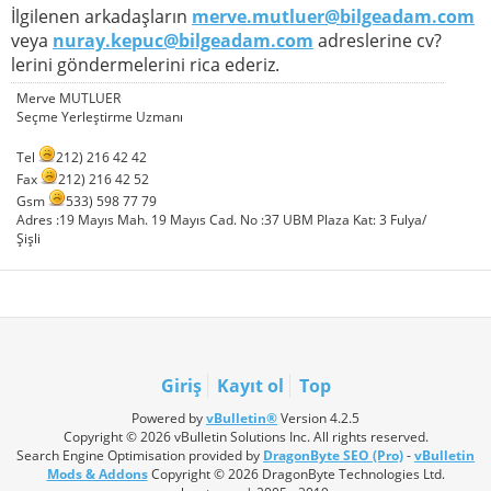
İlgilenen arkadaşların
merve.mutluer@bilgeadam.com
veya
nuray.kepuc@bilgeadam.com
adreslerine cv?
lerini göndermelerini rica ederiz.
Merve MUTLUER
Seçme Yerleştirme Uzmanı
Tel
212) 216 42 42
Fax
212) 216 42 52
Gsm
533) 598 77 79
Adres :19 Mayıs Mah. 19 Mayıs Cad. No :37 UBM Plaza Kat: 3 Fulya/
Şişli
Giriş
Kayıt ol
Top
Powered by
vBulletin®
Version 4.2.5
Copyright © 2026 vBulletin Solutions Inc. All rights reserved.
Search Engine Optimisation provided by
DragonByte SEO (Pro)
-
vBulletin
Mods & Addons
Copyright © 2026 DragonByte Technologies Ltd.