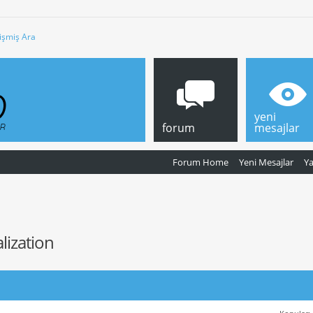
işmiş Ara
yeni
forum
mesajlar
Forum Home
Yeni Mesajlar
Y
alization