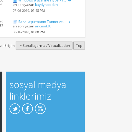
Windows 8 üzerine Hyper-V...
 56
278
en son yazan
kaydynbolden
07-06-2019,
01:48 PM
Sanallaştırmanın Tanımı ve...
 49
157
en son yazan
ancient30
08-16-2018,
01:08 PM
zlı Erişim
Sanallaştırma / Virtualization
Top
sosyal medya
linklerimiz