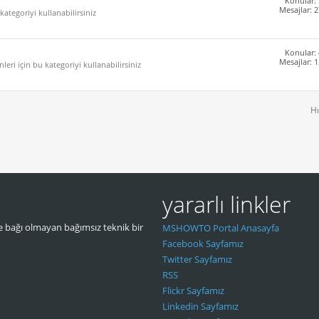
Konular:
Mesajlar: 
kategoriyi kullanabilirsiniz
Konular:
Mesajlar: 
leri için bu kategoriyi kullanabilirsiniz
Hı
yararlı linkler
 bağı olmayan bağımsız teknik bir
MSHOWTO Portal Anasayfa
Facebook Sayfamız
Twitter Sayfamız
RSS
Flickr Sayfamız
Linkedin Sayfamız