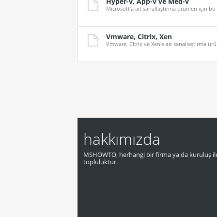
Hyper-v, App-v ve Med-v
Microsoft'a ait sanallaştırma ürünleri için bu 
Vmware, Citrix, Xen
Vmware, Citrix ve Xen'e ait sanallaştırma ürün
hakkımızda
MSHOWTO, herhangi bir firma ya da kuruluş ile
topluluktur.