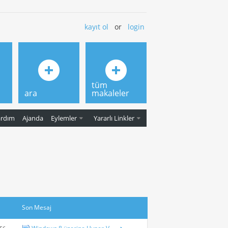
kayıt ol
or
login
tüm
ara
makaleler
ardım
Ajanda
Eylemler
Yararlı Linkler
Son Mesaj