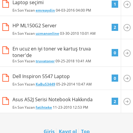
Laptop seçimi
1
En Son Yazan
emreaydin
04-03-2016
04:00 PM
HP ML150G2 Server
2
En Son Yazan
uzmanonline
03-30-2010
10:01 AM
En ucuz en iyi toner ve kartuş truva
0
toner'de
En Son Yazan
truvatoner
09-25-2018
10:41 AM
Dell Inspiron 5547 Laptop
0
En Son Yazan
KaBuS3449
05-29-2014
10:47 AM
Asus A52J Serisi Notebook Hakkında
2
En Son Yazan
fatihteke
11-23-2010
12:53 PM
Giriş
Kayıt ol
Top