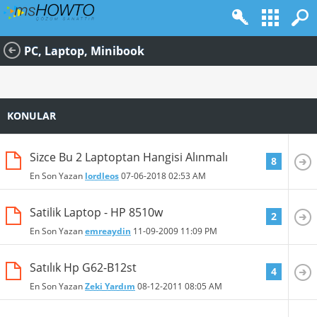
PC, Laptop, Minibook
KONULAR
Sizce Bu 2 Laptoptan Hangisi Alınmalı
8
En Son Yazan
lordleos
07-06-2018
02:53 AM
Satilik Laptop - HP 8510w
2
En Son Yazan
emreaydin
11-09-2009
11:09 PM
Satılık Hp G62-B12st
4
En Son Yazan
Zeki Yardım
08-12-2011
08:05 AM