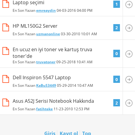
Laptop seçimi
1
En Son Yazan
emreaydin
04-03-2016
04:00 PM
HP ML150G2 Server
2
En Son Yazan
uzmanonline
03-30-2010
10:01 AM
En ucuz en iyi toner ve kartuş truva
0
toner'de
En Son Yazan
truvatoner
09-25-2018
10:41 AM
Dell Inspiron 5547 Laptop
0
En Son Yazan
KaBuS3449
05-29-2014
10:47 AM
Asus A52J Serisi Notebook Hakkında
2
En Son Yazan
fatihteke
11-23-2010
12:53 PM
Giriş
Kayıt ol
Top