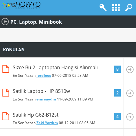
PC, Laptop, Minibook
KONULAR
Sizce Bu 2 Laptoptan Hangisi Alınmalı
8
En Son Yazan
lordleos
07-06-2018
02:53 AM
Satilik Laptop - HP 8510w
2
En Son Yazan
emreaydin
11-09-2009
11:09 PM
Satılık Hp G62-B12st
4
En Son Yazan
Zeki Yardım
08-12-2011
08:05 AM