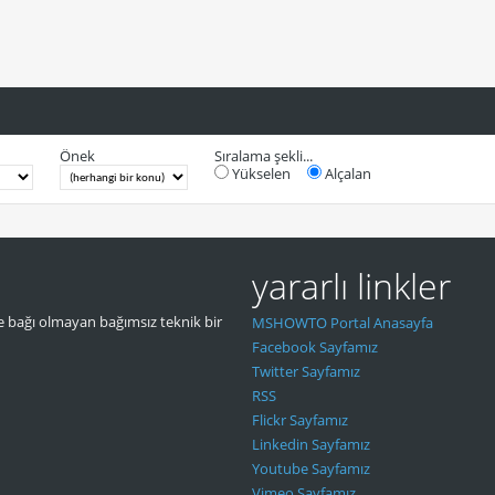
Önek
Sıralama şekli...
Yükselen
Alçalan
yararlı linkler
 bağı olmayan bağımsız teknik bir
MSHOWTO Portal Anasayfa
Facebook Sayfamız
Twitter Sayfamız
RSS
Flickr Sayfamız
Linkedin Sayfamız
Youtube Sayfamız
Vimeo Sayfamız