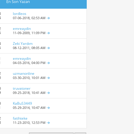
t
En Son Yazan
8
lordleos
4
07-06-2018,
02:53 AM
2
emreaydin
5
11-09-2009,
11:09 PM
4
Zeki Yardım
5
08-12-2011,
08:05 AM
1
emreaydin
1
04-03-2016,
04:00 PM
2
uzmanonline
0
03-30-2010,
10:01 AM
0
truvatoner
9
09-25-2018,
10:41 AM
0
KaBuS3449
1
05-29-2014,
10:47 AM
2
fatihteke
8
11-23-2010,
12:53 PM