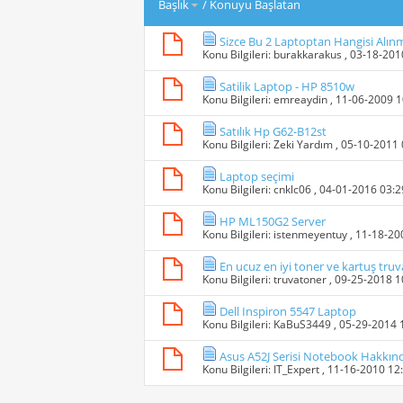
Başlık
/
Konuyu Başlatan
Sizce Bu 2 Laptoptan Hangisi Alınm
Konu Bilgileri:
burakkarakus
, 03-18-20
Satilik Laptop - HP 8510w
Konu Bilgileri:
emreaydin
, 11-06-2009 
Satılık Hp G62-B12st
Konu Bilgileri:
Zeki Yardım
, 05-10-2011
Laptop seçimi
Konu Bilgileri:
cnklc06
, 04-01-2016 03:
HP ML150G2 Server
Konu Bilgileri:
istenmeyentuy
, 11-18-2
En ucuz en iyi toner ve kartuş tru
Konu Bilgileri:
truvatoner
, 09-25-2018 
Dell Inspiron 5547 Laptop
Konu Bilgileri:
KaBuS3449
, 05-29-2014
Asus A52J Serisi Notebook Hakkın
Konu Bilgileri:
IT_Expert
, 11-16-2010 12