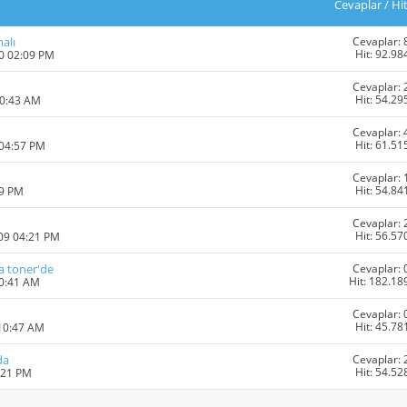
Cevaplar
/
Hi
Cevaplar: 
alı
Hit: 92.98
10 02:09 PM
Cevaplar: 
Hit: 54.29
10:43 AM
Cevaplar: 
Hit: 61.51
 04:57 PM
Cevaplar: 
Hit: 54.84
29 PM
Cevaplar: 
Hit: 56.57
009 04:21 PM
Cevaplar: 
va toner'de
Hit: 182.18
10:41 AM
Cevaplar: 
Hit: 45.78
 10:47 AM
Cevaplar: 
da
Hit: 54.52
:21 PM