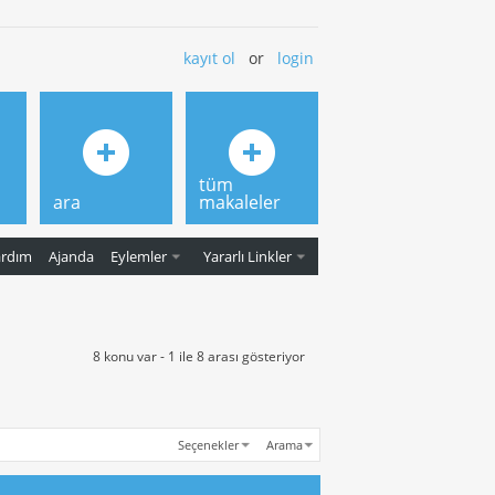
kayıt ol
or
login
tüm
ara
makaleler
ardım
Ajanda
Eylemler
Yararlı Linkler
8 konu var - 1 ile 8 arası gösteriyor
Seçenekler
Arama