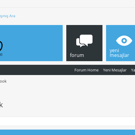
işmiş Ara
yeni
forum
mesajlar
Forum Home
Yeni Mesajlar
Y
book
k