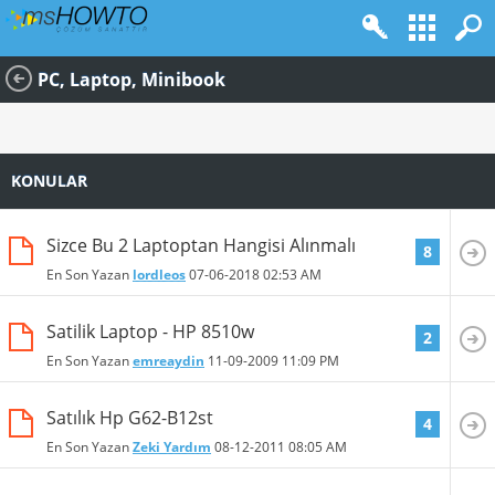
PC, Laptop, Minibook
KONULAR
Sizce Bu 2 Laptoptan Hangisi Alınmalı
8
En Son Yazan
lordleos
07-06-2018
02:53 AM
Satilik Laptop - HP 8510w
2
En Son Yazan
emreaydin
11-09-2009
11:09 PM
Satılık Hp G62-B12st
4
En Son Yazan
Zeki Yardım
08-12-2011
08:05 AM