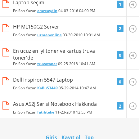
Laptop seçimi
1
En Son Yazan
emreaydin
04-03-2016
04:00 PM
HP ML150G2 Server
2
En Son Yazan
uzmanonline
03-30-2010
10:01 AM
En ucuz en iyi toner ve kartuş truva
0
toner'de
En Son Yazan
truvatoner
09-25-2018
10:41 AM
Dell Inspiron 5547 Laptop
0
En Son Yazan
KaBuS3449
05-29-2014
10:47 AM
Asus A52J Serisi Notebook Hakkında
2
En Son Yazan
fatihteke
11-23-2010
12:53 PM
Giriş
Kayıt ol
Top