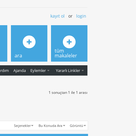
kayıt ol
or
login
tüm
ara
makaleler
ardım
Ajanda
Eylemler
Yararlı Linkler
1 sonuçtan 1 ile 1 arası
Seçenekler
Bu Konuda Ara
Görüntü