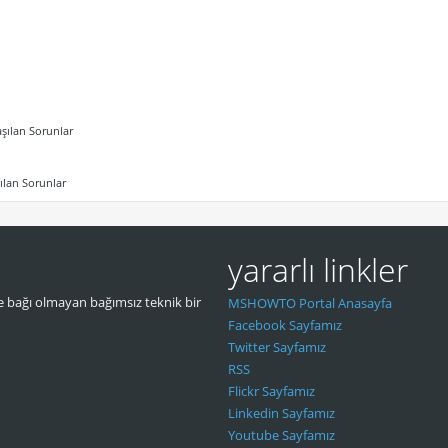
şılan Sorunlar
ılan Sorunlar
yararlı linkler
 bağı olmayan bağımsız teknik bir
MSHOWTO Portal Anasayfa
Facebook Sayfamız
Twitter Sayfamız
RSS
Flickr Sayfamız
Linkedin Sayfamız
Youtube Sayfamız