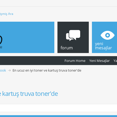
işmiş Ara
yeni
forum
mesajlar
Forum Home
Yeni Mesajlar
Y
book
En ucuz en iyi toner ve kartuş truva toner'de
e kartuş truva toner'de