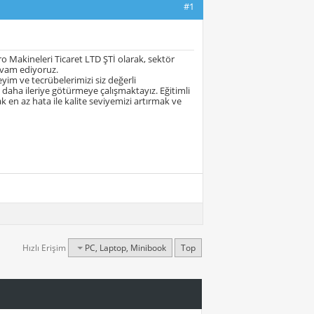
#1
o Makineleri Ticaret LTD ŞTİ olarak, sektör
devam ediyoruz.
eyim ve tecrübelerimizi siz değerli
e daha ileriye götürmeye çalışmaktayız. Eğitimli
 en az hata ile kalite seviyemizi artırmak ve
Hızlı Erişim
PC, Laptop, Minibook
Top