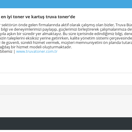
en iyi toner ve kartuş truva toner'de
 sektörün önde gelen firmalarında aktif olarak çalışmış olan bizler, Truva Bür
a bilgi ve deneyimlerimizi paylaşıp, güçlerimizi birleştirerek çalışmalarımıza 
ıla aşkın bir süredir yer almaktayız. Bu süre içerisinde edindiğimiz bilgi, den
izin taleplerini eksiksiz yerine getirirken, kalite yönetim sistemi çerçevesind
 ile güvenli, sürekli hizmet vermek, müşteri memnuniyetini ön planda tutarak
ağdaş bir hizmet modeli oluşturmaktadır.
 Sitemiz |
www.truvatoner.com.tr