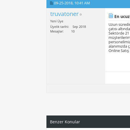
09-25-2018,
10:41 AM
truvatoner
En ucuz 
Yeni Üye
Uzun süredir
Üyelik tarihi
Sep 2018
çatısı altınd
Mesajlar
10
Sektörde 21 y
müşterilerim
personelimiz
alanımızda ç
Online Satış
Benzer Konular