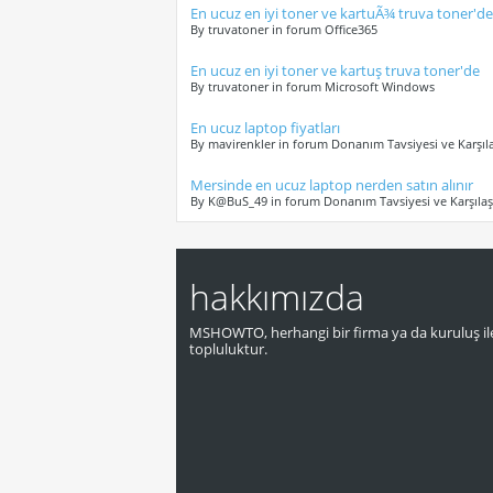
En ucuz en iyi toner ve kartuÃ¾ truva toner'de
By truvatoner in forum Office365
En ucuz en iyi toner ve kartuş truva toner'de
By truvatoner in forum Microsoft Windows
En ucuz laptop fiyatları
By mavirenkler in forum Donanım Tavsiyesi ve Karşıla
Mersinde en ucuz laptop nerden satın alınır
By K@BuS_49 in forum Donanım Tavsiyesi ve Karşılaş
hakkımızda
MSHOWTO, herhangi bir firma ya da kuruluş ile
topluluktur.