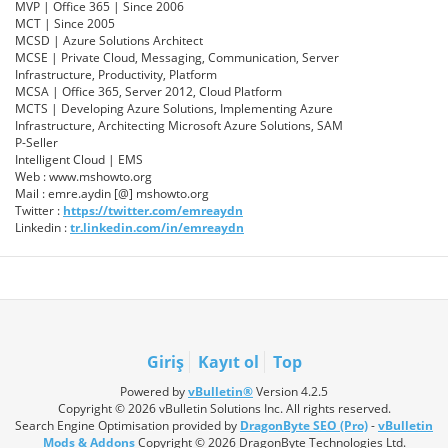
MVP | Office 365 | Since 2006
MCT | Since 2005
MCSD | Azure Solutions Architect
MCSE | Private Cloud, Messaging, Communication, Server
Infrastructure, Productivity, Platform
MCSA | Office 365, Server 2012, Cloud Platform
MCTS | Developing Azure Solutions, Implementing Azure
Infrastructure, Architecting Microsoft Azure Solutions, SAM
P-Seller
Intelligent Cloud | EMS
Web : www.mshowto.org
Mail : emre.aydin [@] mshowto.org
Twitter :
https://twitter.com/emreaydn
Linkedin :
tr.linkedin.com/in/emreaydn
Giriş
Kayıt ol
Top
Powered by
vBulletin®
Version 4.2.5
Copyright © 2026 vBulletin Solutions Inc. All rights reserved.
Search Engine Optimisation provided by
DragonByte SEO (Pro)
-
vBulletin
Mods & Addons
Copyright © 2026 DragonByte Technologies Ltd.