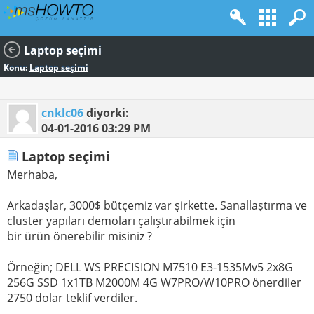
Laptop seçimi
Konu:
Laptop seçimi
cnklc06
diyorki:
04-01-2016
03:29 PM
Laptop seçimi
Merhaba,
Arkadaşlar, 3000$ bütçemiz var şirkette. Sanallaştırma ve
cluster yapıları demoları çalıştırabilmek için
bir ürün önerebilir misiniz ?
Örneğin; DELL WS PRECISION M7510 E3-1535Mv5 2x8G
256G SSD 1x1TB M2000M 4G W7PRO/W10PRO önerdiler
2750 dolar teklif verdiler.