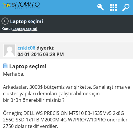
Laptop seçimi
Konu:
Laptop seçimi
cnklc06
diyorki:
04-01-2016
03:29 PM
Laptop seçimi
Merhaba,
Arkadaşlar, 3000$ bütçemiz var şirkette. Sanallaştırma ve
cluster yapıları demoları çalıştırabilmek için
bir ürün önerebilir misiniz ?
Örneğin; DELL WS PRECISION M7510 E3-1535Mv5 2x8G
256G SSD 1x1TB M2000M 4G W7PRO/W10PRO önerdiler
2750 dolar teklif verdiler.