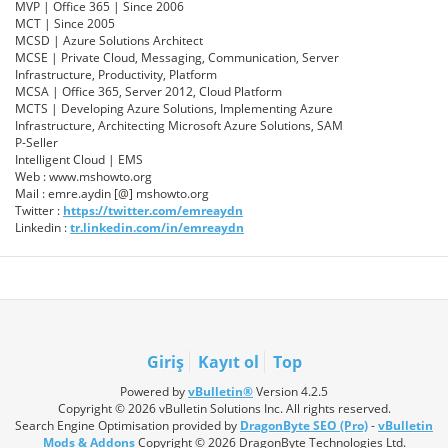
MVP | Office 365 | Since 2006
MCT | Since 2005
MCSD | Azure Solutions Architect
MCSE | Private Cloud, Messaging, Communication, Server
Infrastructure, Productivity, Platform
MCSA | Office 365, Server 2012, Cloud Platform
MCTS | Developing Azure Solutions, Implementing Azure
Infrastructure, Architecting Microsoft Azure Solutions, SAM
P-Seller
Intelligent Cloud | EMS
Web : www.mshowto.org
Mail : emre.aydin [@] mshowto.org
Twitter :
https://twitter.com/emreaydn
Linkedin :
tr.linkedin.com/in/emreaydn
Giriş
Kayıt ol
Top
Powered by
vBulletin®
Version 4.2.5
Copyright © 2026 vBulletin Solutions Inc. All rights reserved.
Search Engine Optimisation provided by
DragonByte SEO (Pro)
-
vBulletin
Mods & Addons
Copyright © 2026 DragonByte Technologies Ltd.