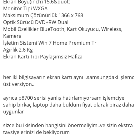
Ekran Boyu(inch) 15.6&quot;
Monitör Tipi WXGA
Maksimum Çözünürlük 1366 x 768
Optik Sürücü DVD±RW Dual
Mobil Özellikler BlueTooth, Kart Okuyucu, Wireless,
Kamera
İşletim Sistemi Win 7 Home Premium Tr
Ağırlık 2.6 Kg
Ekran Kartı Tipi Paylaşımsız Hafıza
her iki bilgisayarın ekran kartı aynı ..samsungdaki işlemci
üst versiyon..
ayrıca p8700 serisi yanlış hatırlamıyorsam işlemciye
sahip birkaç laptop daha buldum fiyat olarak biraz daha
uygunlar
sizce bu ikisinden hangisini önermeliyim..ve sizin ekstra
tavsiyelerinizi de bekliyorum