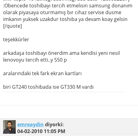
:Obencede toshibayı tercıh etmelısın samsung donanım
olarak piyasaya oturmamış bır cıhaz servise dusme
imkanın yuksek uzakdur toshıba ya devam koay gelsin
[/quote]
teşekkürler
arkadaşa toshibayı önerdim ama kendisi yeni nesil
lenovoyu tercih etti..y 550 p
aralarındaki tek fark ekran kartları
biri GT240 toshibada ise GT330 M vardı
emreaydin
diyorki:
04-02-2010
11:05 PM