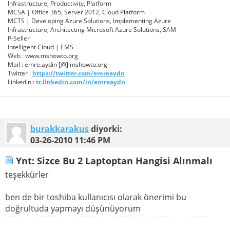
Infrastructure, Productivity, Platform
MCSA | Office 365, Server 2012, Cloud Platform
MCTS | Developing Azure Solutions, Implementing Azure
Infrastructure, Architecting Microsoft Azure Solutions, SAM
P-Seller
Intelligent Cloud | EMS
Web : www.mshowto.org
Mail : emre.aydin [@] mshowto.org
Twitter :
https://twitter.com/emreaydn
Linkedin :
tr.linkedin.com/in/emreaydn
burakkarakus
diyorki:
03-26-2010
11:46 PM
Ynt: Sizce Bu 2 Laptoptan Hangisi Alınmalı
teşekkürler
ben de bir toshiba kullanıcısı olarak önerimi bu
doğrultuda yapmayı düşünüyorum