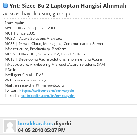
Ynt: Sizce Bu 2 Laptoptan Hangisi Alınmalı
acikcasi hayirli olsun, guzel pc.
Emre Aydın
MVP | Office 365 | Since 2006
MCT | Since 2005
MCSD | Azure Solutions Architect
MCSE | Private Cloud, Messaging, Communication, Server
Infrastructure, Productivity, Platform
MCSA | Office 365, Server 2012, Cloud Platform
MCTS | Developing Azure Solutions, Implementing Azure
Infrastructure, Architecting Microsoft Azure Solutions, SAM
P-Seller
Intelligent Cloud | EMS
Web : www.mshowto.org
Mail : emre.aydin [@] mshowto.org
Twitter :
https://twitter.com/emreaydn
Linkedin :
tr.linkedin.com/in/emreaydn
burakkarakus
diyorki:
04-05-2010
05:07 PM