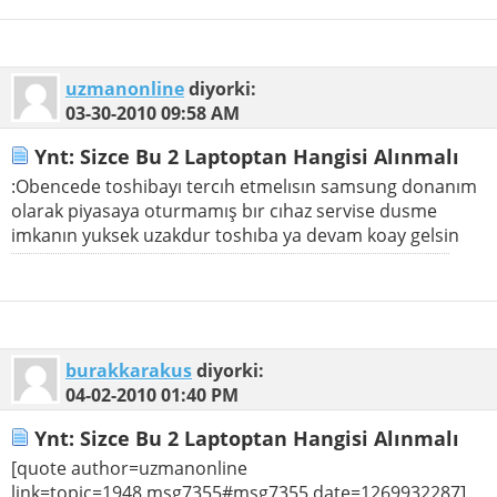
uzmanonline
diyorki:
03-30-2010
09:58 AM
Ynt: Sizce Bu 2 Laptoptan Hangisi Alınmalı
:Obencede toshibayı tercıh etmelısın samsung donanım
olarak piyasaya oturmamış bır cıhaz servise dusme
imkanın yuksek uzakdur toshıba ya devam koay gelsin
burakkarakus
diyorki:
04-02-2010
01:40 PM
Ynt: Sizce Bu 2 Laptoptan Hangisi Alınmalı
[quote author=uzmanonline
link=topic=1948.msg7355#msg7355 date=1269932287]