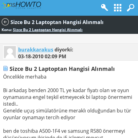
Sizce Bu 2 Laptoptan Hangisi Alınmalı
Konu:
Sizce Bu 2 Laptoptan Hangisi Alınmalı
burakkarakus
diyorki:
03-18-2010
02:09 PM
Sizce Bu 2 Laptoptan Hangisi Alınmalı
Öncelikle merhaba
Bi arkadaş benden 2000 TL ye kadar fiyatı olan ve oyun
oynamasına engel teşkil etmeyecek bi laptop önermemi
istedi..
Genelde uçuş simülatörüne meraklı olduğundan bu tür
oyunlar oynamayı tercih ediyor
ben de toshiba A500-1F4 ve samsung R580 önermeyi
düşünüyorum ikisinde de i5 işlemci mevcut