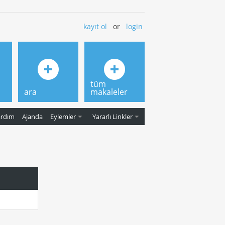
kayıt ol
or
login
tüm
ara
makaleler
ardım
Ajanda
Eylemler
Yararlı Linkler