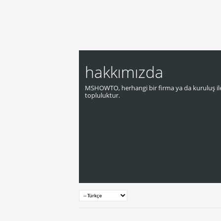
hakkımızda
MSHOWTO, herhangi bir firma ya da kuruluş ile
topluluktur.