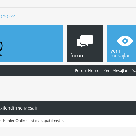
işmiş Ara
yeni
forum
mesajlar
Forum Home
Yeni Mesajlar
Y
lgilendirme Mesajı
z. Kimler Online Listesi kapatılmıştır.