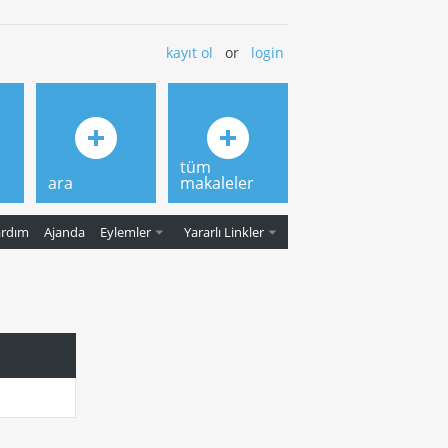
kayıt ol
or
login
tüm
ara
makaleler
ardım
Ajanda
Eylemler
Yararlı Linkler