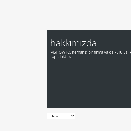
hakkımızda
MSHOWTO, herhangi bir firma ya da kuruluş ile
topluluktur.