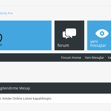
işmiş Ara
yeni
forum
mesajlar
Forum Home
Yeni Mesajlar
Y
lgilendirme Mesajı
z. Kimler Online Listesi kapatılmıştır.