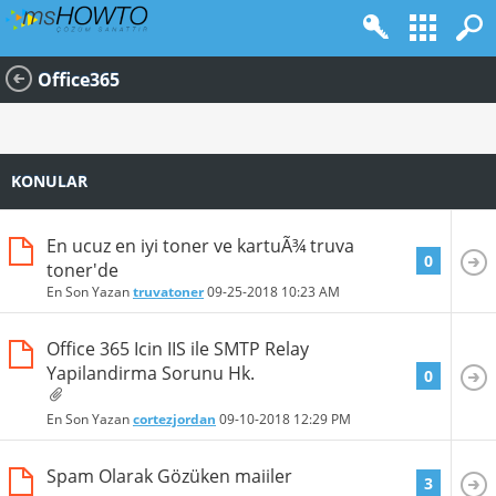
Office365
KONULAR
En ucuz en iyi toner ve kartuÃ¾ truva
0
toner'de
En Son Yazan
truvatoner
09-25-2018
10:23 AM
Office 365 Icin IIS ile SMTP Relay
Yapilandirma Sorunu Hk.
0
En Son Yazan
cortezjordan
09-10-2018
12:29 PM
Spam Olarak Gözüken maiiler
3