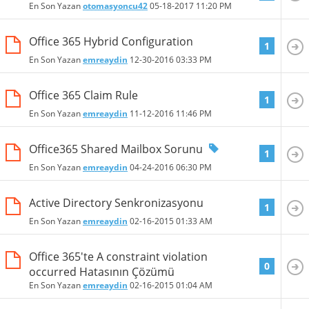
En Son Yazan
otomasyoncu42
05-18-2017
11:20 PM
Office 365 Hybrid Configuration
1
En Son Yazan
emreaydin
12-30-2016
03:33 PM
Office 365 Claim Rule
1
En Son Yazan
emreaydin
11-12-2016
11:46 PM
Office365 Shared Mailbox Sorunu
1
En Son Yazan
emreaydin
04-24-2016
06:30 PM
Active Directory Senkronizasyonu
1
En Son Yazan
emreaydin
02-16-2015
01:33 AM
Office 365'te A constraint violation
0
occurred Hatasının Çözümü
En Son Yazan
emreaydin
02-16-2015
01:04 AM