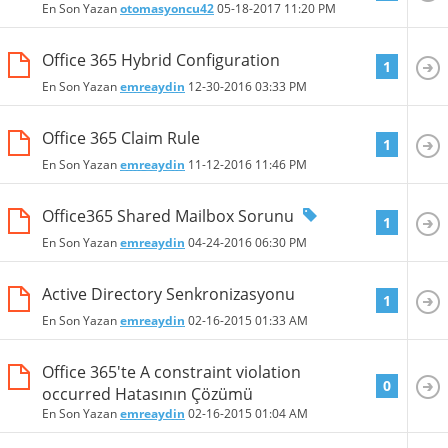
En Son Yazan
otomasyoncu42
05-18-2017
11:20 PM
Office 365 Hybrid Configuration
1
En Son Yazan
emreaydin
12-30-2016
03:33 PM
Office 365 Claim Rule
1
En Son Yazan
emreaydin
11-12-2016
11:46 PM
Office365 Shared Mailbox Sorunu
1
En Son Yazan
emreaydin
04-24-2016
06:30 PM
Active Directory Senkronizasyonu
1
En Son Yazan
emreaydin
02-16-2015
01:33 AM
Office 365'te A constraint violation
0
occurred Hatasının Çözümü
En Son Yazan
emreaydin
02-16-2015
01:04 AM