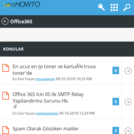
Office365
KONULAR
En ucuz en iyi toner ve kartuÃ¾ truva
0
toner'de
En Son Yazan
truvatoner
09-25-2018
10:23 AM
Office 365 Icin IIS ile SMTP Relay
Yapilandirma Sorunu Hk.
0
En Son Yazan
cortezjordan
09-10-2018
12:29 PM
Spam Olarak Gözüken maiiler
3