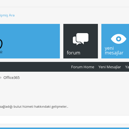
işmiş Ara
yeni
forum
mesajlar
Forum Home
Yeni Mesajlar
Y
Office365
sağladığı bulut hizmeti hakkındaki gelişmeler..