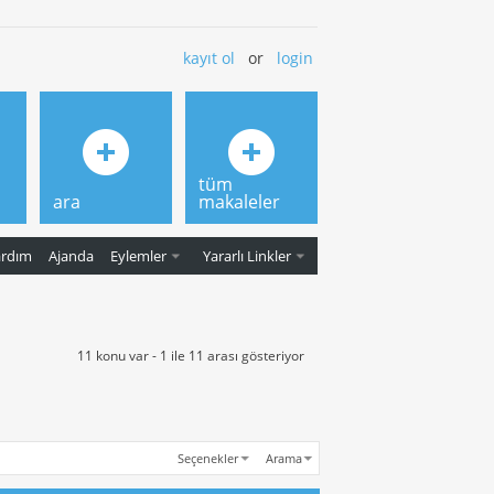
kayıt ol
or
login
tüm
ara
makaleler
ardım
Ajanda
Eylemler
Yararlı Linkler
11 konu var - 1 ile 11 arası gösteriyor
Seçenekler
Arama