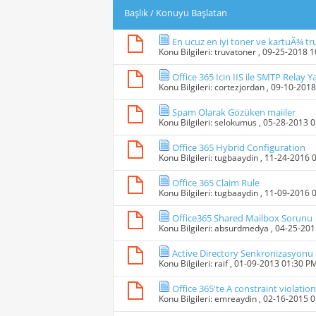
Başlık
/
Konuyu Başlatan
En ucuz en iyi toner ve kartuÃ¾ tr
Konu Bilgileri:
truvatoner
, 09-25-2018 
Office 365 Icin IIS ile SMTP Relay
Konu Bilgileri:
cortezjordan
, 09-10-201
Spam Olarak Gözüken maiiler
Konu Bilgileri:
selokumus
, 05-28-2013 
Office 365 Hybrid Configuration
Konu Bilgileri:
tugbaaydin
, 11-24-2016 
Office 365 Claim Rule
Konu Bilgileri:
tugbaaydin
, 11-09-2016 
Office365 Shared Mailbox Sorunu
Konu Bilgileri:
absurdmedya
, 04-25-20
Active Directory Senkronizasyonu
Konu Bilgileri:
raif
, 01-09-2013 01:30 P
Office 365'te A constraint violat
Konu Bilgileri:
emreaydin
, 02-16-2015 