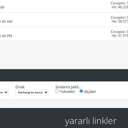
Cevaplar: 
Hit: 46.22
 AM
Cevaplar: 
Hit: 58.57
11:45 AM
Cevaplar: 
Hit: 51.51
01:46 PM
Önek
Sıralama şekli...
Yükselen
Alçalan
yararlı linkler