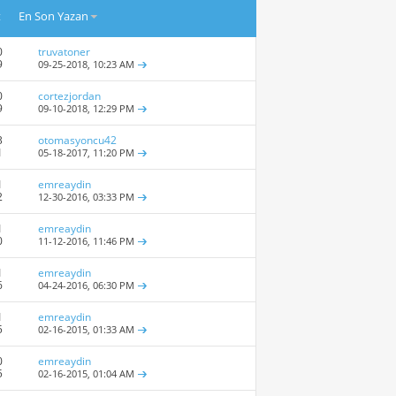
t
En Son Yazan
0
truvatoner
9
09-25-2018,
10:23 AM
0
cortezjordan
9
09-10-2018,
12:29 PM
3
otomasyoncu42
1
05-18-2017,
11:20 PM
1
emreaydin
2
12-30-2016,
03:33 PM
1
emreaydin
0
11-12-2016,
11:46 PM
1
emreaydin
6
04-24-2016,
06:30 PM
1
emreaydin
5
02-16-2015,
01:33 AM
0
emreaydin
5
02-16-2015,
01:04 AM