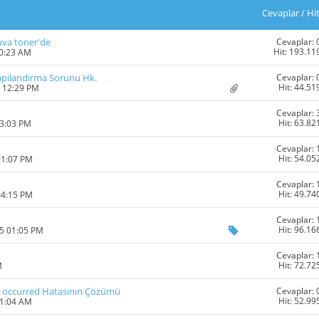
Cevaplar
/
Hi
Cevaplar: 
uva toner'de
Hit: 193.11
10:23 AM
Cevaplar: 
 Yapilandirma Sorunu Hk.
Hit: 44.51
8 12:29 PM
Cevaplar: 
Hit: 63.82
03:03 PM
Cevaplar: 
Hit: 54.05
01:07 PM
Cevaplar: 
Hit: 49.74
04:15 PM
Cevaplar: 
Hit: 96.16
15 01:05 PM
Cevaplar: 
Hit: 72.72
M
Cevaplar: 
ion occurred Hatasının Çözümü
Hit: 52.99
01:04 AM