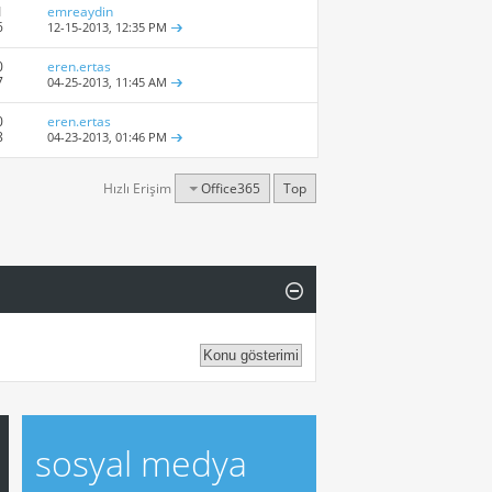
1
emreaydin
6
12-15-2013,
12:35 PM
0
eren.ertas
7
04-25-2013,
11:45 AM
0
eren.ertas
8
04-23-2013,
01:46 PM
Hızlı Erişim
Office365
Top
sosyal medya