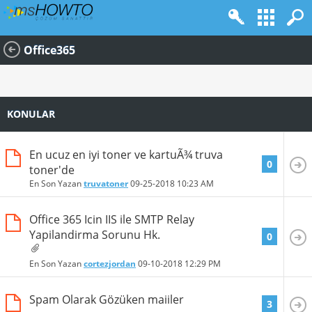
Office365
KONULAR
En ucuz en iyi toner ve kartuÃ¾ truva
0
toner'de
En Son Yazan
truvatoner
09-25-2018
10:23 AM
Office 365 Icin IIS ile SMTP Relay
Yapilandirma Sorunu Hk.
0
En Son Yazan
cortezjordan
09-10-2018
12:29 PM
Spam Olarak Gözüken maiiler
3