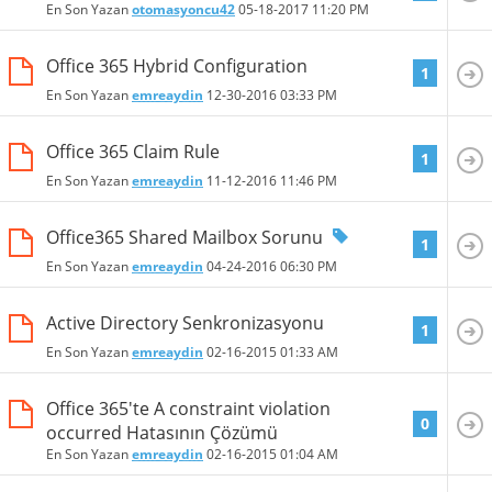
En Son Yazan
otomasyoncu42
05-18-2017
11:20 PM
Office 365 Hybrid Configuration
1
En Son Yazan
emreaydin
12-30-2016
03:33 PM
Office 365 Claim Rule
1
En Son Yazan
emreaydin
11-12-2016
11:46 PM
Office365 Shared Mailbox Sorunu
1
En Son Yazan
emreaydin
04-24-2016
06:30 PM
Active Directory Senkronizasyonu
1
En Son Yazan
emreaydin
02-16-2015
01:33 AM
Office 365'te A constraint violation
0
occurred Hatasının Çözümü
En Son Yazan
emreaydin
02-16-2015
01:04 AM