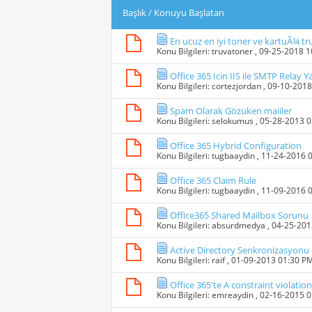
Başlık
/
Konuyu Başlatan
En ucuz en iyi toner ve kartuÃ¾ tr
Konu Bilgileri:
truvatoner
, 09-25-2018 
Office 365 Icin IIS ile SMTP Relay
Konu Bilgileri:
cortezjordan
, 09-10-201
Spam Olarak Gözüken maiiler
Konu Bilgileri:
selokumus
, 05-28-2013 
Office 365 Hybrid Configuration
Konu Bilgileri:
tugbaaydin
, 11-24-2016 
Office 365 Claim Rule
Konu Bilgileri:
tugbaaydin
, 11-09-2016 
Office365 Shared Mailbox Sorunu
Konu Bilgileri:
absurdmedya
, 04-25-20
Active Directory Senkronizasyonu
Konu Bilgileri:
raif
, 01-09-2013 01:30 P
Office 365'te A constraint violat
Konu Bilgileri:
emreaydin
, 02-16-2015 