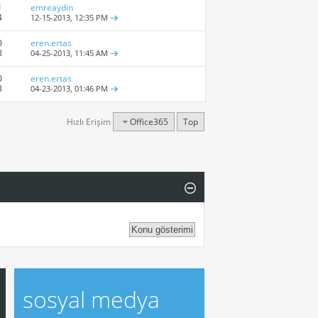
1
emreaydin
4
12-15-2013,
12:35 PM
0
eren.ertas
8
04-25-2013,
11:45 AM
0
eren.ertas
3
04-23-2013,
01:46 PM
Hızlı Erişim
Office365
Top
sosyal medya