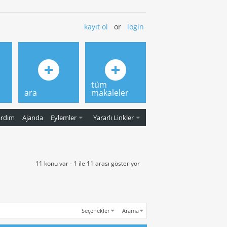
kayıt ol
or
login
tüm
ara
makaleler
ardım
Ajanda
Eylemler
Yararlı Linkler
11 konu var - 1 ile 11 arası gösteriyor
Seçenekler
Arama