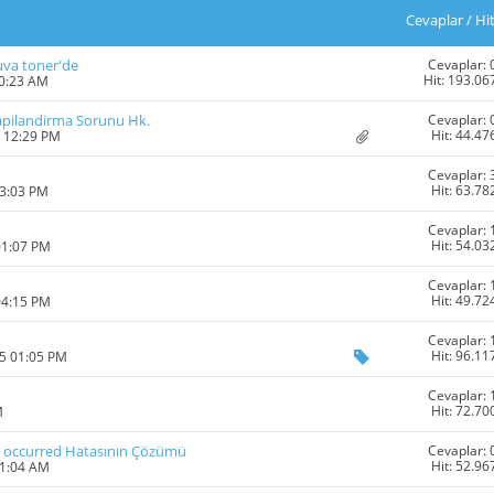
Cevaplar
/
Hi
Cevaplar: 
uva toner'de
Hit: 193.06
10:23 AM
Cevaplar: 
 Yapilandirma Sorunu Hk.
Hit: 44.47
8 12:29 PM
Cevaplar: 
Hit: 63.78
03:03 PM
Cevaplar: 
Hit: 54.03
01:07 PM
Cevaplar: 
Hit: 49.72
04:15 PM
Cevaplar: 
Hit: 96.11
15 01:05 PM
Cevaplar: 
Hit: 72.70
M
Cevaplar: 
ion occurred Hatasının Çözümü
Hit: 52.96
01:04 AM