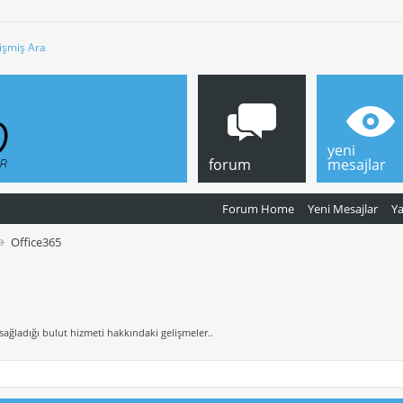
işmiş Ara
yeni
forum
mesajlar
Forum Home
Yeni Mesajlar
Y
Office365
sağladığı bulut hizmeti hakkındaki gelişmeler..