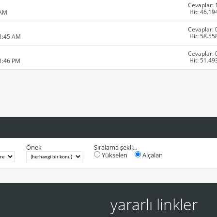
Cevaplar: 
Hit: 46.19
 AM
Cevaplar: 
Hit: 58.55
11:45 AM
Cevaplar: 
Hit: 51.49
01:46 PM
Önek
Sıralama şekli...
Yükselen
Alçalan
yararlı linkler