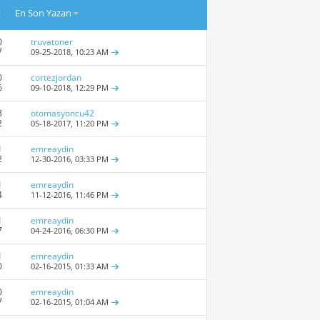
t
En Son Yazan
0
truvatoner
7
09-25-2018,
10:23 AM
0
cortezjordan
6
09-10-2018,
12:29 PM
3
otomasyoncu42
2
05-18-2017,
11:20 PM
1
emreaydin
2
12-30-2016,
03:33 PM
1
emreaydin
4
11-12-2016,
11:46 PM
1
emreaydin
7
04-24-2016,
06:30 PM
1
emreaydin
0
02-16-2015,
01:33 AM
0
emreaydin
7
02-16-2015,
01:04 AM