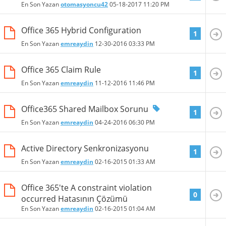
En Son Yazan
otomasyoncu42
05-18-2017
11:20 PM
Office 365 Hybrid Configuration
1
En Son Yazan
emreaydin
12-30-2016
03:33 PM
Office 365 Claim Rule
1
En Son Yazan
emreaydin
11-12-2016
11:46 PM
Office365 Shared Mailbox Sorunu
1
En Son Yazan
emreaydin
04-24-2016
06:30 PM
Active Directory Senkronizasyonu
1
En Son Yazan
emreaydin
02-16-2015
01:33 AM
Office 365'te A constraint violation
0
occurred Hatasının Çözümü
En Son Yazan
emreaydin
02-16-2015
01:04 AM