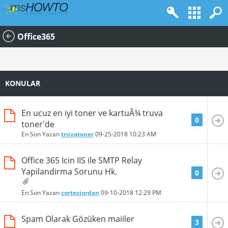
Office365
KONULAR
En ucuz en iyi toner ve kartuÃ¾ truva
0
toner'de
En Son Yazan
truvatoner
09-25-2018
10:23 AM
Office 365 Icin IIS ile SMTP Relay
Yapilandirma Sorunu Hk.
0
En Son Yazan
cortezjordan
09-10-2018
12:29 PM
Spam Olarak Gözüken maiiler
3