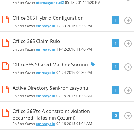
En Son Yazan
otomasyoncu42
05-18-2017
11:20 PM
Office 365 Hybrid Configuration
1
En Son Yazan
emreaydin
12-30-2016
03:33 PM
Office 365 Claim Rule
1
En Son Yazan
emreaydin
11-12-2016
11:46 PM
Office365 Shared Mailbox Sorunu
1
En Son Yazan
emreaydin
04-24-2016
06:30 PM
Active Directory Senkronizasyonu
1
En Son Yazan
emreaydin
02-16-2015
01:33 AM
Office 365'te A constraint violation
0
occurred Hatasının Çözümü
En Son Yazan
emreaydin
02-16-2015
01:04 AM