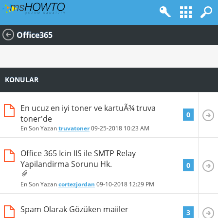
Office365
KONULAR
En ucuz en iyi toner ve kartuÃ¾ truva
0
toner'de
En Son Yazan
truvatoner
09-25-2018
10:23 AM
Office 365 Icin IIS ile SMTP Relay
Yapilandirma Sorunu Hk.
0
En Son Yazan
cortezjordan
09-10-2018
12:29 PM
Spam Olarak Gözüken maiiler
3