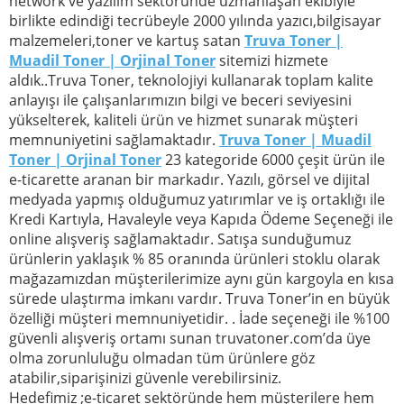
network ve yazılım sektöründe uzmanlaşan ekibiyle
birlikte edindiği tecrübeyle 2000 yılında yazıcı,bilgisayar
malzemeleri,toner ve kartuş satan
Truva Toner |
Muadil Toner | Orjinal Toner
sitemizi hizmete
aldık..Truva Toner, teknolojiyi kullanarak toplam kalite
anlayışı ile çalışanlarımızın bilgi ve beceri seviyesini
yükselterek, kaliteli ürün ve hizmet sunarak müşteri
memnuniyetini sağlamaktadır.
Truva Toner | Muadil
Toner | Orjinal Toner
23 kategoride 6000 çeşit ürün ile
e-ticarette aranan bir markadır. Yazılı, görsel ve dijital
medyada yapmış olduğumuz yatırımlar ve iş ortaklığı ile
Kredi Kartıyla, Havaleyle veya Kapıda Ödeme Seçeneği ile
online alışveriş sağlamaktadır. Satışa sunduğumuz
ürünlerin yaklaşık % 85 oranında ürünleri stoklu olarak
mağazamızdan müşterilerimize aynı gün kargoyla en kısa
sürede ulaştırma imkanı vardır. Truva Toner’in en büyük
özelliği müşteri memnuniyetidir. . İade seçeneği ile %100
güvenli alışveriş ortamı sunan truvatoner.com’da üye
olma zorunluluğu olmadan tüm ürünlere göz
atabilir,siparişinizi güvenle verebilirsiniz.
Hedefimiz ;e-ticaret sektöründe hem müşterilere hem