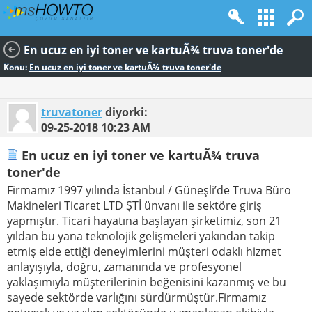
En ucuz en iyi toner ve kartuÃ¾ truva toner'de
Konu:
En ucuz en iyi toner ve kartuÃ¾ truva toner'de
truvatoner
diyorki:
09-25-2018
10:23 AM
En ucuz en iyi toner ve kartuÃ¾ truva
toner'de
Firmamız 1997 yılında İstanbul / Güneşli’de Truva Büro
Makineleri Ticaret LTD ŞTİ ünvanı ile sektöre giriş
yapmıştır. Ticari hayatına başlayan şirketimiz, son 21
yıldan bu yana teknolojik gelişmeleri yakından takip
etmiş elde ettiği deneyimlerini müşteri odaklı hizmet
anlayışıyla, doğru, zamanında ve profesyonel
yaklaşımıyla müşterilerinin beğenisini kazanmış ve bu
sayede sektörde varlığını sürdürmüştür.Firmamız