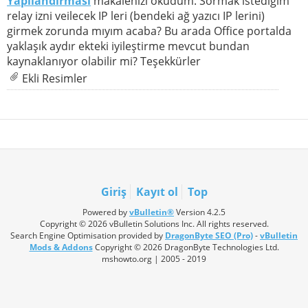
Yapılandırması
makalenizi okudum. Sormak istediğim
relay izni veilecek IP leri (bendeki ağ yazıcı IP lerini)
girmek zorunda mıyım acaba? Bu arada Office portalda
yaklaşık aydır ekteki iyileştirme mevcut bundan
kaynaklanıyor olabilir mi? Teşekkürler
Ekli Resimler
Giriş
Kayıt ol
Top
Powered by
vBulletin®
Version 4.2.5
Copyright © 2026 vBulletin Solutions Inc. All rights reserved.
Search Engine Optimisation provided by
DragonByte SEO (Pro)
-
vBulletin
Mods & Addons
Copyright © 2026 DragonByte Technologies Ltd.
mshowto.org | 2005 - 2019