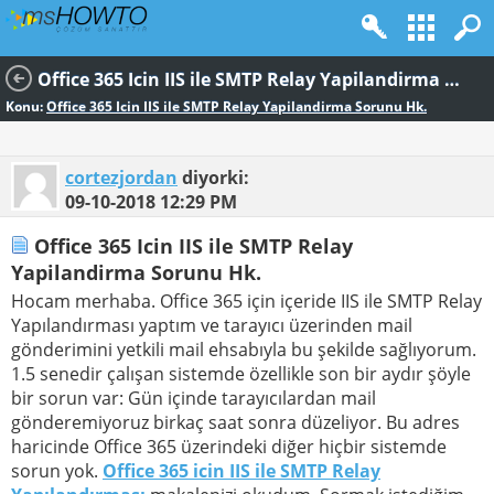
Office 365 Icin IIS ile SMTP Relay Yapilandirma Sorunu Hk.
Konu:
Office 365 Icin IIS ile SMTP Relay Yapilandirma Sorunu Hk.
cortezjordan
diyorki:
09-10-2018
12:29 PM
Office 365 Icin IIS ile SMTP Relay
Yapilandirma Sorunu Hk.
Hocam merhaba. Office 365 için içeride IIS ile SMTP Relay
Yapılandırması yaptım ve tarayıcı üzerinden mail
gönderimini yetkili mail ehsabıyla bu şekilde sağlıyorum.
1.5 senedir çalışan sistemde özellikle son bir aydır şöyle
bir sorun var: Gün içinde tarayıcılardan mail
gönderemiyoruz birkaç saat sonra düzeliyor. Bu adres
haricinde Office 365 üzerindeki diğer hiçbir sistemde
sorun yok.
Office 365 icin IIS ile SMTP Relay