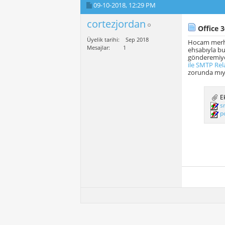
09-10-2018,
12:29 PM
cortezjordan
Office 3
Üyelik tarihi
Sep 2018
Hocam merhab
Mesajlar
1
ehsabıyla bu 
gönderemiyor
ile SMTP Rel
zorunda mıyı
Ek
s
p