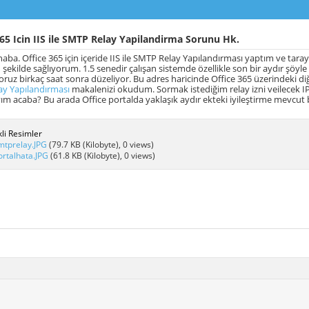
65 Icin IIS ile SMTP Relay Yapilandirma Sorunu Hk.
a. Office 365 için içeride IIS ile SMTP Relay Yapılandırması yaptım ve tarayı
şekilde sağlıyorum. 1.5 senedir çalışan sistemde özellikle son bir aydır şöyle
uz birkaç saat sonra düzeliyor. Bu adres haricinde Office 365 üzerindeki di
ay Yapılandırması
makalenizi okudum. Sormak istediğim relay izni veilecek IP l
m acaba? Bu arada Office portalda yaklaşık aydır ekteki iyileştirme mevcut 
li Resimler
mtprelay.JPG
(79.7 KB (Kilobyte), 0 views)
ortalhata.JPG
(61.8 KB (Kilobyte), 0 views)