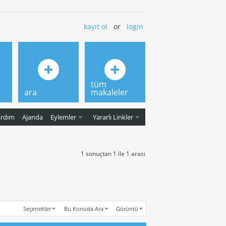
kayıt ol
or
login
tüm
ara
makaleler
ardım
Ajanda
Eylemler
Yararlı Linkler
1 sonuçtan 1 ile 1 arası
Seçenekler
Bu Konuda Ara
Görüntü