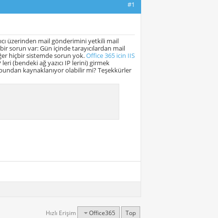
#1
cı üzerinden mail gönderimini yetkili mail
 bir sorun var: Gün içinde tarayıcılardan mail
ğer hiçbir sistemde sorun yok.
Office 365 icin IIS
eri (bendeki ağ yazıcı IP lerini) girmek
bundan kaynaklanıyor olabilir mi? Teşekkürler
Hızlı Erişim
Office365
Top