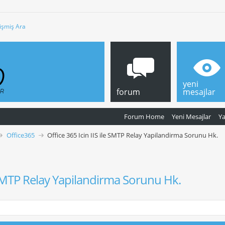
işmiş Ara
yeni
forum
mesajlar
Forum Home
Yeni Mesajlar
Y
Office365
Office 365 Icin IIS ile SMTP Relay Yapilandirma Sorunu Hk.
e SMTP Relay Yapilandirma Sorunu Hk.