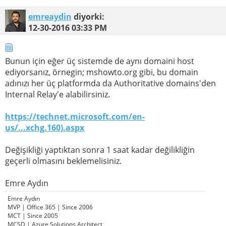
emreaydin
diyorki:
12-30-2016
03:33 PM
Bunun için eğer üç sistemde de aynı domaini host
ediyorsanız, örnegin; mshowto.org gibi, bu domain
adınızı her üç platformda da Authoritative domains'den
Internal Relay'e alabilirsiniz.
https://technet.microsoft.com/en-
us/...xchg.160).aspx
Değişikliği yaptıktan sonra 1 saat kadar değilikliğin
geçerli olmasını beklemelisiniz.
Emre Aydın
Emre Aydın
MVP | Office 365 | Since 2006
MCT | Since 2005
MCSD | Azure Solutions Architect