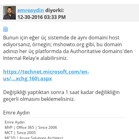
emreaydin
diyorki:
12-30-2016
03:33 PM
Bunun için eğer üç sistemde de aynı domaini host
ediyorsanız, örnegin; mshowto.org gibi, bu domain
adınızı her üç platformda da Authoritative domains'den
Internal Relay'e alabilirsiniz.
https://technet.microsoft.com/en-
us/...xchg.160).aspx
Değişikliği yaptıktan sonra 1 saat kadar değilikliğin
geçerli olmasını beklemelisiniz.
Emre Aydın
Emre Aydın
MVP | Office 365 | Since 2006
MCT | Since 2005
MCSD | Azure Solutions Architect