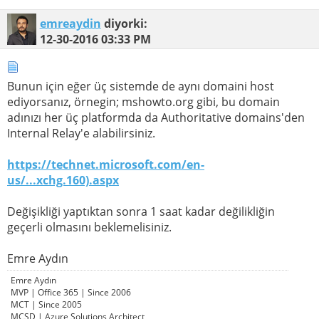
emreaydin
diyorki:
12-30-2016
03:33 PM
Bunun için eğer üç sistemde de aynı domaini host
ediyorsanız, örnegin; mshowto.org gibi, bu domain
adınızı her üç platformda da Authoritative domains'den
Internal Relay'e alabilirsiniz.
https://technet.microsoft.com/en-
us/...xchg.160).aspx
Değişikliği yaptıktan sonra 1 saat kadar değilikliğin
geçerli olmasını beklemelisiniz.
Emre Aydın
Emre Aydın
MVP | Office 365 | Since 2006
MCT | Since 2005
MCSD | Azure Solutions Architect