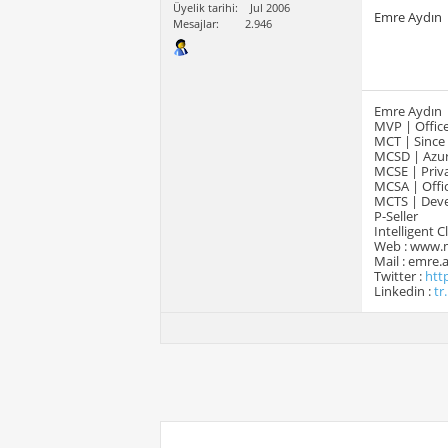
Üyelik tarihi
Jul 2006
Emre Aydın
Mesajlar
2.946
Emre Aydın
MVP | Office
MCT | Since
MCSD | Azur
MCSE | Priva
MCSA | Offic
MCTS | Devel
P-Seller
Intelligent 
Web : www.
Mail : emre
Twitter :
htt
Linkedin :
tr