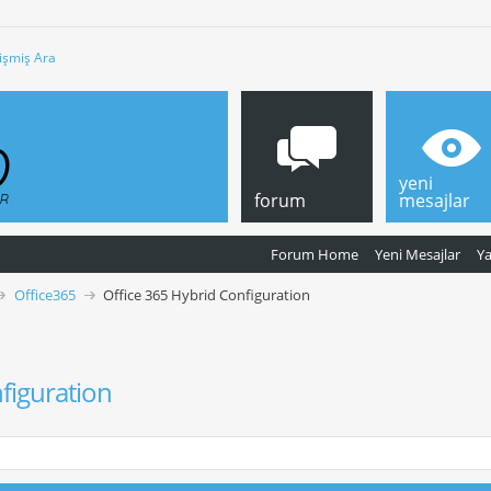
işmiş Ara
yeni
forum
mesajlar
Forum Home
Yeni Mesajlar
Y
Office365
Office 365 Hybrid Configuration
figuration