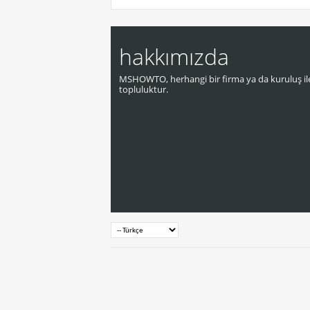
hakkımızda
MSHOWTO, herhangi bir firma ya da kuruluş ile
topluluktur.