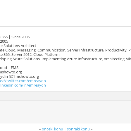
 365 | Since 2006
 2005
e Solutions Architect
te Cloud, Messaging, Communication, Server Infrastructure, Productivity, 
e 365, Server 2012, Cloud Platform
oping Azure Solutions, Implementing Azure Infrastructure, Architecting Mi
Cloud | EMS
mshowto.org
.aydin [@] mshowto.org
ps://twitter.com/emreaydn
.linkedin.com/in/emreaydn
«
önceki konu
|
sonraki konu
»