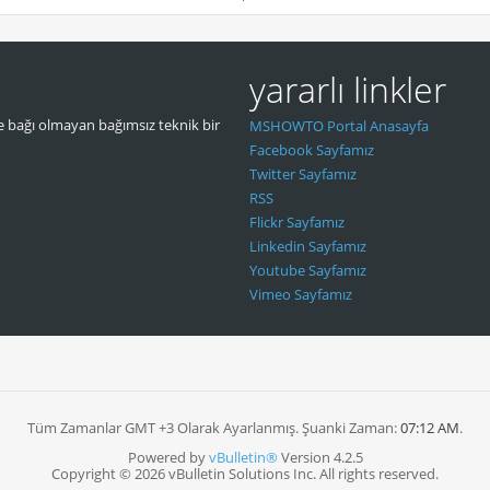
yararlı linkler
 bağı olmayan bağımsız teknik bir
MSHOWTO Portal Anasayfa
Facebook Sayfamız
Twitter Sayfamız
RSS
Flickr Sayfamız
Linkedin Sayfamız
Youtube Sayfamız
Vimeo Sayfamız
Tüm Zamanlar GMT +3 Olarak Ayarlanmış. Şuanki Zaman:
07:12 AM
.
Powered by
vBulletin®
Version 4.2.5
Copyright © 2026 vBulletin Solutions Inc. All rights reserved.