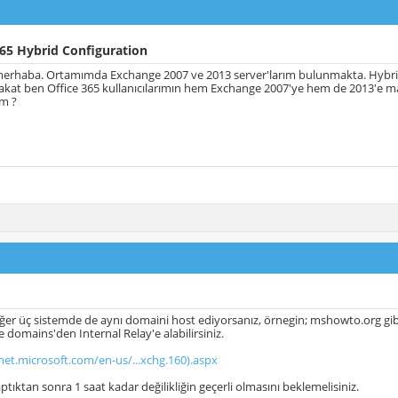
65 Hybrid Configuration
merhaba. Ortamımda Exchange 2007 ve 2013 server'larım bulunmakta. Hybrid
kat ben Office 365 kullanıcılarımın hem Exchange 2007'ye hem de 2013'e ma
im ?
ğer üç sistemde de aynı domaini host ediyorsanız, örnegin; mshowto.org gib
e domains'den Internal Relay'e alabilirsiniz.
net.microsoft.com/en-us/...xchg.160).aspx
aptıktan sonra 1 saat kadar değilikliğin geçerli olmasını beklemelisiniz.