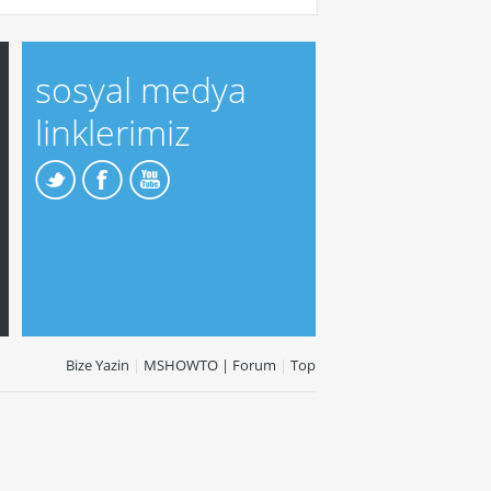
sosyal medya
linklerimiz
Bize Yazin
|
MSHOWTO | Forum
|
Top