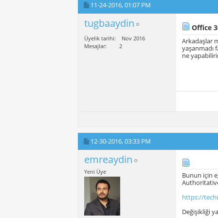
11-24-2016,
01:07 PM
tugbaaydin
Office 3
Üyelik tarihi
Nov 2016
Arkadaşlar 
Mesajlar
2
yaşanmadı fa
ne yapabilir
12-30-2016,
03:33 PM
emreaydin
Yeni Üye
Bunun için e
Authoritativ
https://tech
Değişikliği y