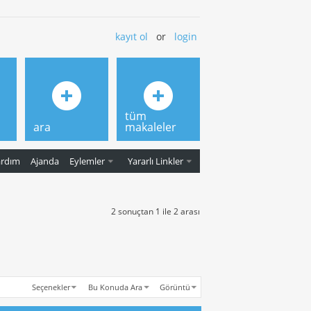
kayıt ol
or
login
tüm
ara
makaleler
ardım
Ajanda
Eylemler
Yararlı Linkler
2 sonuçtan 1 ile 2 arası
Seçenekler
Bu Konuda Ara
Görüntü