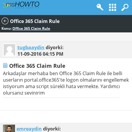
Office 365 Claim Rule
Konu:
Office 365 Claim Rule
tugbaaydin
diyorki:
11-09-2016
04:15 PM
Office 365 Claim Rule
Arkadaşlar merhaba ben Office 365 Claim Rule ile belli
userların portal.office365'te logon olmalarını engellemek
istiyorum ama script sürekli hata vermekte. Yardımcı
olursanız sevinirim
emreaydin
diyorki: