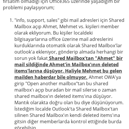
fırsatım olmadığı için Office365 üzerinde yaşadığım bir
problemi paylaşıyorum;
"info, support, sales" gibi mail adresleri için Shared
Mailbox açıp Ahmet, Mehmet vs. kişileri member
olarak ekliyorum. Bu kişiler localdeki
bilgisayarlarına office üzerine mail adreslerini
kurduklarında otomatik olarak Shared Mailbox'lar
outlook'a ekleniyor, gönderip almada herhangi bir
sorun yok fakat
Shared Mailbox'tan "Ahmet" bir
mail sildiğinde Ahmet'in Mailbox'ının deleted
items'larına düşüyor. Haliyle Mehmet bu gelen
mailden haberdar bile olmuyor.
Ahmet OWA'ya
girip "Open another mailbox"tan bu shared
mailbox'ı açıp buradan bir mail silerse o zaman
shared mailbox'ın deleted items'ına düşüyor.
Mantık olarakta doğru olan bu diye düşünüyorum.
İstediğim localde Outlook'ta Shared Mailbox'tan
silinen Shared Mailbox'ın kendi deleted items'ına
gitsin diğer memberlarda kontrol ettiğinde burda
görebilsin.