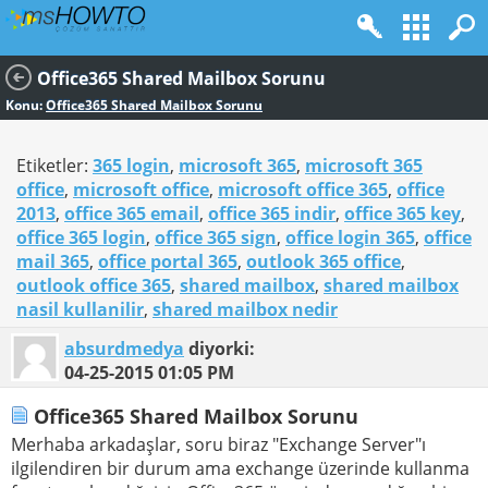
Office365 Shared Mailbox Sorunu
Konu:
Office365 Shared Mailbox Sorunu
Etiketler:
365 login
,
microsoft 365
,
microsoft 365
office
,
microsoft office
,
microsoft office 365
,
office
2013
,
office 365 email
,
office 365 indir
,
office 365 key
,
office 365 login
,
office 365 sign
,
office login 365
,
office
mail 365
,
office portal 365
,
outlook 365 office
,
outlook office 365
,
shared mailbox
,
shared mailbox
nasil kullanilir
,
shared mailbox nedir
absurdmedya
diyorki:
04-25-2015
01:05 PM
Office365 Shared Mailbox Sorunu
Merhaba arkadaşlar, soru biraz "Exchange Server"ı
ilgilendiren bir durum ama exchange üzerinde kullanma