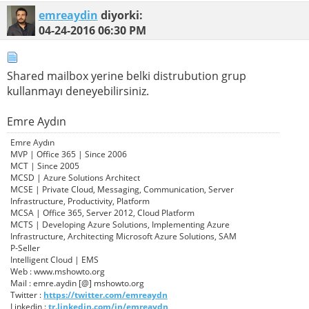
emreaydin
diyorki:
04-24-2016
06:30 PM
Shared mailbox yerine belki distrubution grup
kullanmayı deneyebilirsiniz.
Emre Aydın
Emre Aydın
MVP | Office 365 | Since 2006
MCT | Since 2005
MCSD | Azure Solutions Architect
MCSE | Private Cloud, Messaging, Communication, Server
Infrastructure, Productivity, Platform
MCSA | Office 365, Server 2012, Cloud Platform
MCTS | Developing Azure Solutions, Implementing Azure
Infrastructure, Architecting Microsoft Azure Solutions, SAM
P-Seller
Intelligent Cloud | EMS
Web : www.mshowto.org
Mail : emre.aydin [@] mshowto.org
Twitter :
https://twitter.com/emreaydn
Linkedin :
tr.linkedin.com/in/emreaydn