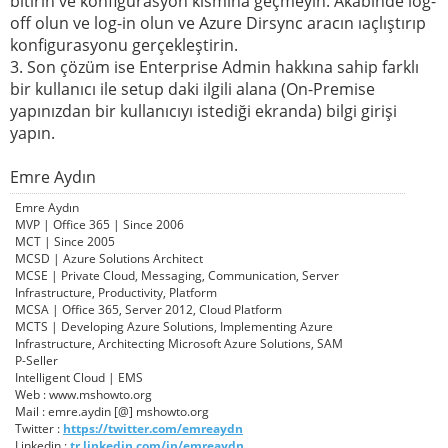
bitirin ve konfigurasyon kısmına geçmeyin. Akabinde log-
off olun ve log-in olun ve Azure Dirsync aracın ıaçlıştırıp
konfigurasyonu gerçekleştirin.
3. Son çözüm ise Enterprise Admin hakkına sahip farklı
bir kullanıcı ile setup daki ilgili alana (On-Premise
yapınızdan bir kullanıcıyı istediği ekranda) bilgi girişi
yapın.
Emre Aydın
Emre Aydın
MVP | Office 365 | Since 2006
MCT | Since 2005
MCSD | Azure Solutions Architect
MCSE | Private Cloud, Messaging, Communication, Server
Infrastructure, Productivity, Platform
MCSA | Office 365, Server 2012, Cloud Platform
MCTS | Developing Azure Solutions, Implementing Azure
Infrastructure, Architecting Microsoft Azure Solutions, SAM
P-Seller
Intelligent Cloud | EMS
Web : www.mshowto.org
Mail : emre.aydin [@] mshowto.org
Twitter :
https://twitter.com/emreaydn
Linkedin :
tr.linkedin.com/in/emreaydn