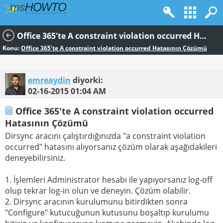
Office 365'te A constraint violation occurred Hatasının Çözümü
Konu:
Office 365'te A constraint violation occurred Hatasının Çözümü
emreaydin
diyorki:
02-16-2015
01:04 AM
Office 365'te A constraint violation occurred
Hatasının Çözümü
Dirsync aracını çalıştırdığınızda "a constraint violation
occurred" hatasını alıyorsanız çözüm olarak aşağıdakileri
deneyebilirsiniz.
1. İşlemleri Administrator hesabı ile yapıyorsanız log-off
olup tekrar log-in olun ve deneyin. Çözüm olabilir.
2. Dirsync aracının kurulumunu bitirdikten sonra
"Configure" kutucuğunun kutusunu boşaltıp kurulumu