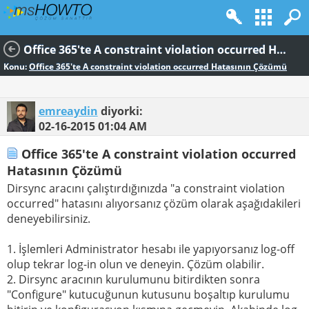
Office 365'te A constraint violation occurred Hatasının Çözümü
Konu:
Office 365'te A constraint violation occurred Hatasının Çözümü
emreaydin
diyorki:
02-16-2015
01:04 AM
Office 365'te A constraint violation occurred
Hatasının Çözümü
Dirsync aracını çalıştırdığınızda "a constraint violation
occurred" hatasını alıyorsanız çözüm olarak aşağıdakileri
deneyebilirsiniz.
1. İşlemleri Administrator hesabı ile yapıyorsanız log-off
olup tekrar log-in olun ve deneyin. Çözüm olabilir.
2. Dirsync aracının kurulumunu bitirdikten sonra
"Configure" kutucuğunun kutusunu boşaltıp kurulumu