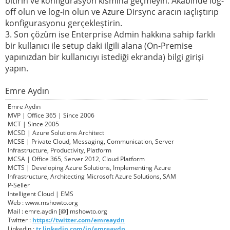
bitirin ve konfigurasyon kısmına geçmeyin. Akabinde log-
off olun ve log-in olun ve Azure Dirsync aracın ıaçlıştırıp
konfigurasyonu gerçekleştirin.
3. Son çözüm ise Enterprise Admin hakkına sahip farklı
bir kullanıcı ile setup daki ilgili alana (On-Premise
yapınızdan bir kullanıcıyı istediği ekranda) bilgi girişi
yapın.
Emre Aydın
Emre Aydın
MVP | Office 365 | Since 2006
MCT | Since 2005
MCSD | Azure Solutions Architect
MCSE | Private Cloud, Messaging, Communication, Server
Infrastructure, Productivity, Platform
MCSA | Office 365, Server 2012, Cloud Platform
MCTS | Developing Azure Solutions, Implementing Azure
Infrastructure, Architecting Microsoft Azure Solutions, SAM
P-Seller
Intelligent Cloud | EMS
Web : www.mshowto.org
Mail : emre.aydin [@] mshowto.org
Twitter :
https://twitter.com/emreaydn
Linkedin :
tr.linkedin.com/in/emreaydn