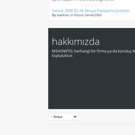
Server 2008 R2 de Dosya Paylaşımı Çözümü
By kalehan in forum Server2003
hakkımızda
MSHOWTO, herhangi bir firma ya da kuruluş ile
topluluktur.