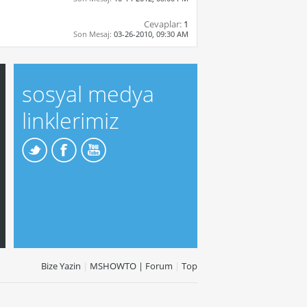
Cevaplar:
1
Son Mesaj:
03-26-2010,
09:30 AM
sosyal medya
linklerimiz
Bize Yazin
|
MSHOWTO | Forum
|
Top