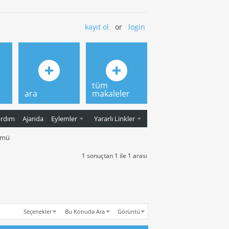
kayıt ol
or
login
tüm
ara
makaleler
ardım
Ajanda
Eylemler
Yararlı Linkler
zümü
1 sonuçtan 1 ile 1 arası
Seçenekler
Bu Konuda Ara
Görüntü