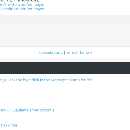
.aydin [@] mshowto.org
ps://twitter.com/emreaydn
.linkedin.com/in/emreaydn
«
önceki konu
|
sonraki konu
»
(s). Click the hyperlink in the Message column for det
etro UI uygulamalarının çözümü
ü hakkında