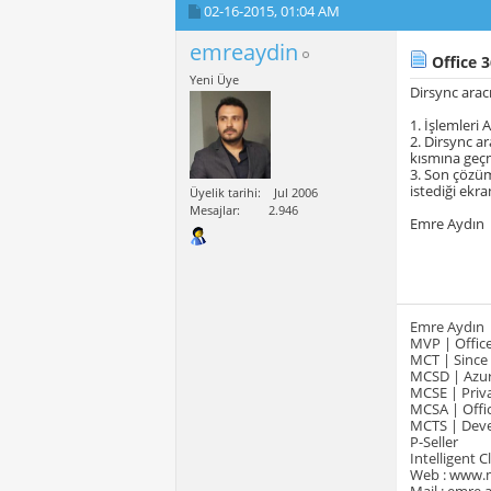
02-16-2015,
01:04 AM
emreaydin
Office 3
Yeni Üye
Dirsync aracı
1. İşlemleri 
2. Dirsync a
kısmına geçm
3. Son çözüm 
istediği ekran
Üyelik tarihi
Jul 2006
Mesajlar
2.946
Emre Aydın
Emre Aydın
MVP | Office
MCT | Since
MCSD | Azur
MCSE | Priva
MCSA | Offic
MCTS | Devel
P-Seller
Intelligent 
Web : www.