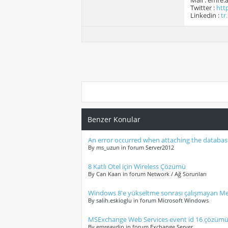
Mail : emre
Twitter :
htt
Linkedin :
tr
Benzer Konular
An error occurred when attaching the database
By ms_uzun in forum Server2012
8 Katlı Otel için Wireless Çözümü
By Can Kaan in forum Network / Ağ Sorunları
Windows 8'e yükseltme sonrası çalışmayan M
By salih.eskioglu in forum Microsoft Windows
MSExchange Web Services event id 16 çözüm
By emreaydin in forum Exchange Server