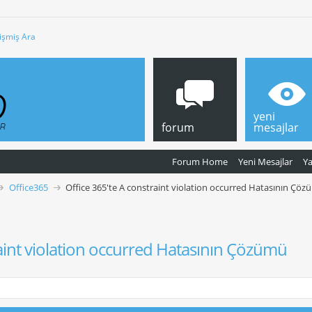
işmiş Ara
yeni
forum
mesajlar
Forum Home
Yeni Mesajlar
Y
Office365
Office 365'te A constraint violation occurred Hatasının Çö
raint violation occurred Hatasının Çözümü