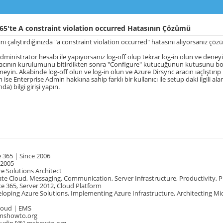
65'te A constraint violation occurred Hatasının Çözümü
nı çalıştırdığınızda "a constraint violation occurred" hatasını alıyorsanız çöz
Administrator hesabı ile yapıyorsanız log-off olup tekrar log-in olun ve deneyi
racının kurulumunu bitirdikten sonra "Configure" kutucuğunun kutusunu bo
eyin. Akabinde log-off olun ve log-in olun ve Azure Dirsync aracın ıaçlıştırıp
ise Enterprise Admin hakkına sahip farklı bir kullanıcı ile setup daki ilgili al
da) bilgi girişi yapın.
 365 | Since 2006
 2005
e Solutions Architect
te Cloud, Messaging, Communication, Server Infrastructure, Productivity, 
e 365, Server 2012, Cloud Platform
oping Azure Solutions, Implementing Azure Infrastructure, Architecting Mi
Cloud | EMS
mshowto.org