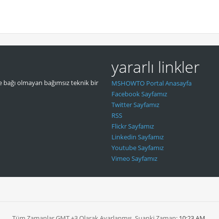
yararlı linkler
 bağı olmayan bağımsız teknik bir
MSHOWTO Portal Anasayfa
Facebook Sayfamız
Twitter Sayfamız
RSS
Flickr Sayfamız
Linkedin Sayfamız
Youtube Sayfamız
Vimeo Sayfamız
Tüm Zamanlar GMT +3 Olarak Ayarlanmış. Şuanki Zaman:
10:23 AM
.