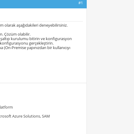
#1
üm olarak aşağıdakileri deneyebilirsiniz.
n. Çözüm olabilir.
şaltıp kurulumu bitirin ve konfigurasyon
 konfigurasyonu gerçekleştirin.
ana (On-Premise yapınızdan bir kullanıcıyı
Platform
crosoft Azure Solutions, SAM