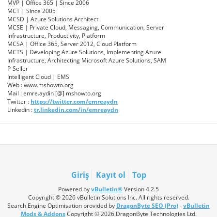
MVP | Office 365 | Since 2006
MCT | Since 2005
MCSD | Azure Solutions Architect
MCSE | Private Cloud, Messaging, Communication, Server
Infrastructure, Productivity, Platform
MCSA | Office 365, Server 2012, Cloud Platform
MCTS | Developing Azure Solutions, Implementing Azure
Infrastructure, Architecting Microsoft Azure Solutions, SAM
P-Seller
Intelligent Cloud | EMS
Web : www.mshowto.org
Mail : emre.aydin [@] mshowto.org
Twitter :
https://twitter.com/emreaydn
Linkedin :
tr.linkedin.com/in/emreaydn
Giriş
Kayıt ol
Top
Powered by
vBulletin®
Version 4.2.5
Copyright © 2026 vBulletin Solutions Inc. All rights reserved.
Search Engine Optimisation provided by
DragonByte SEO (Pro)
-
vBulletin
Mods & Addons
Copyright © 2026 DragonByte Technologies Ltd.