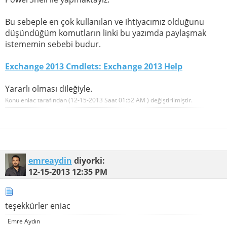
Bu sebeple en çok kullanılan ve ihtiyacımız olduğunu
düşündüğüm komutların linki bu yazımda paylaşmak
istememin sebebi budur.
Exchange 2013 Cmdlets: Exchange 2013 Help
Yararlı olması dileğiyle.
Konu eniac tarafından (12-15-2013 Saat
01:52 AM
) değiştirilmiştir.
emreaydin
diyorki:
12-15-2013
12:35 PM
teşekkürler eniac
Emre Aydın