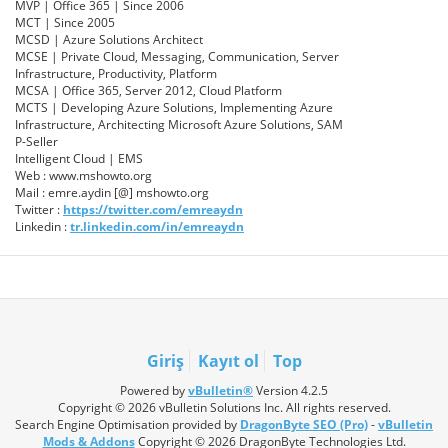
MVP | Office 365 | Since 2006
MCT | Since 2005
MCSD | Azure Solutions Architect
MCSE | Private Cloud, Messaging, Communication, Server
Infrastructure, Productivity, Platform
MCSA | Office 365, Server 2012, Cloud Platform
MCTS | Developing Azure Solutions, Implementing Azure
Infrastructure, Architecting Microsoft Azure Solutions, SAM
P-Seller
Intelligent Cloud | EMS
Web : www.mshowto.org
Mail : emre.aydin [@] mshowto.org
Twitter :
https://twitter.com/emreaydn
Linkedin :
tr.linkedin.com/in/emreaydn
Giriş
Kayıt ol
Top
Powered by
vBulletin®
Version 4.2.5
Copyright © 2026 vBulletin Solutions Inc. All rights reserved.
Search Engine Optimisation provided by
DragonByte SEO (Pro)
-
vBulletin
Mods & Addons
Copyright © 2026 DragonByte Technologies Ltd.