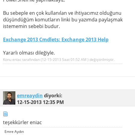
Bu sebeple en çok kullanılan ve ihtiyacımız olduğunu
düşündüğüm komutların linki bu yazımda paylaşmak
istememin sebebi budur.
Exchange 2013 Cmdlets: Exchange 2013 Help
Yararlı olması dileğiyle.
Konu eniac tarafından (12-15-2013 Saat
01:52 AM
) değiştirilmiştir.
emreaydin
diyorki:
12-15-2013
12:35 PM
teşekkürler eniac
Emre Aydın