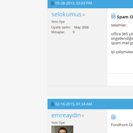
05-28-2013,
03:03 PM
selokumus
Spam Ol
Yeni Üye
selamlar,
Üyelik tarihi
May 2006
Mesajlar
9
office 365 y
engellendiği
spam mail ge
iyi çalışmalar
02-16-2015,
01:34 AM
emreaydin
Yeni Üye
Forefront O