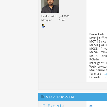
Üyelik tarihi
Jul 2006
Mesajlar
2.946
Emre Aydın
MVP | Office
MCT | Since
MCSD | Azur
MCSE | Priva
MCSA | Offic
MCTS | Devel
P-Seller
Intelligent 
Web : www.
Mail : emre
Twitter :
htt
Linkedin :
tr
05-15-2017,
05:27 PM
IT_Expert