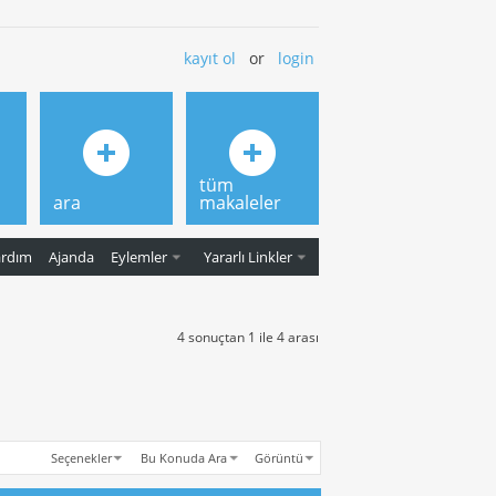
kayıt ol
or
login
tüm
ara
makaleler
ardım
Ajanda
Eylemler
Yararlı Linkler
4 sonuçtan 1 ile 4 arası
Seçenekler
Bu Konuda Ara
Görüntü