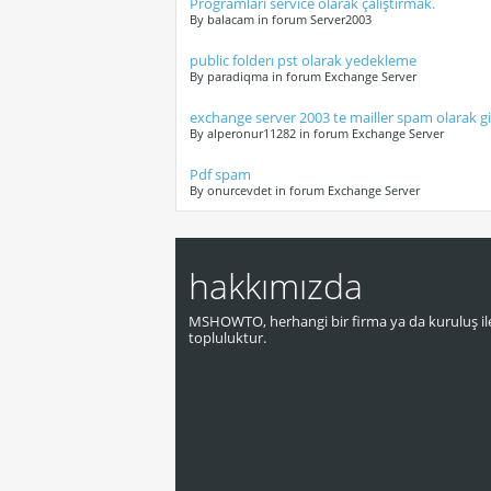
Programları service olarak çalıştırmak.
By balacam in forum Server2003
public folderı pst olarak yedekleme
By paradiqma in forum Exchange Server
exchange server 2003 te mailler spam olarak gi
By alperonur11282 in forum Exchange Server
Pdf spam
By onurcevdet in forum Exchange Server
hakkımızda
MSHOWTO, herhangi bir firma ya da kuruluş ile
topluluktur.