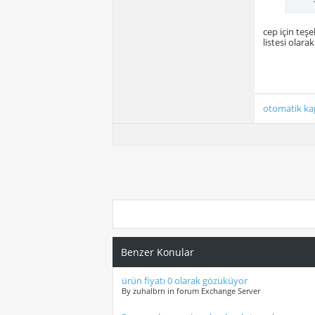
cep için teş
listesi olar
otomatik ka
Benzer Konular
ürün fiyatı 0 olarak gözüküyor
By zuhalbrn in forum Exchange Server