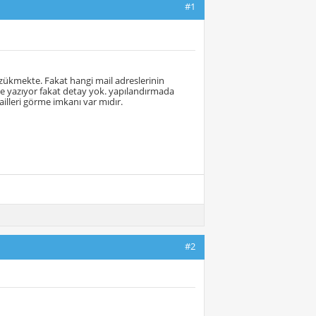
#1
zükmekte. Fakat hangi mail adreslerinin
de yazıyor fakat detay yok. yapılandırmada
lleri görme imkanı var mıdır.
#2