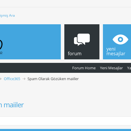
işmiş Ara
yeni
forum
mesajlar
Forum Home
Yeni Mesajlar
Y
Office365
Spam Olarak Gözüken maiiler
 maiiler