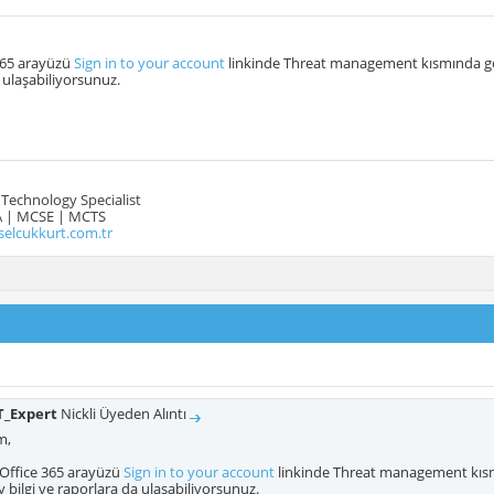
365 arayüzü
Sign in to your account
linkinde Threat management kısmında gör
 ulaşabiliyorsunuz.
Technology Specialist
 | MCSE | MCTS
selcukkurt.com.tr
T_Expert
Nickli Üyeden Alıntı
m,
 Office 365 arayüzü
Sign in to your account
linkinde Threat management kısm
 bilgi ve raporlara da ulaşabiliyorsunuz.