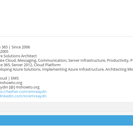
 365 | Since 2006
 2005
e Solutions Architect
te Cloud, Messaging, Communication, Server Infrastructure, Productivity, 
e 365, Server 2012, Cloud Platform
oping Azure Solutions, Implementing Azure Infrastructure, Architecting Mi
Cloud | EMS
mshowto.org
.aydin [@] mshowto.org
ps://twitter.com/emreaydn
.linkedin.com/in/emreaydn