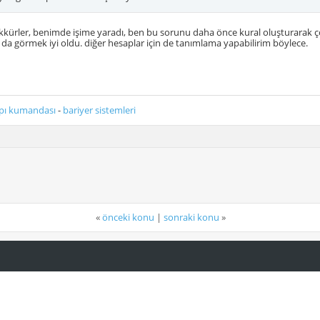
ekkürler, benimde işime yaradı, ben bu sorunu daha önce kural oluşturara
ak da görmek iyi oldu. diğer hesaplar için de tanımlama yapabilirim böylece.
pı kumandası
-
bariyer sistemleri
«
önceki konu
|
sonraki konu
»