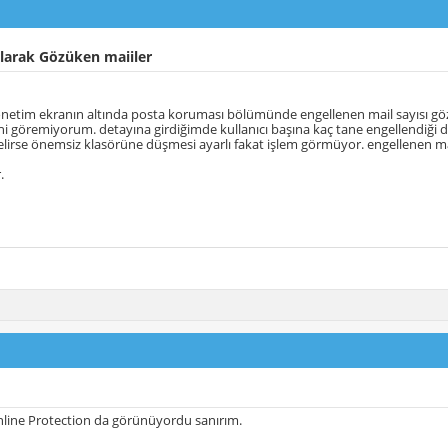
arak Gözüken maiiler
önetim ekranın altında posta koruması bölümünde engellenen mail sayısı gö
ni göremiyorum. detayına girdiğimde kullanıcı başına kaç tane engellendiği 
lirse önemsiz klasörüne düşmesi ayarlı fakat işlem görmüyor. engellenen mai
.
nline Protection da görünüyordu sanırım.