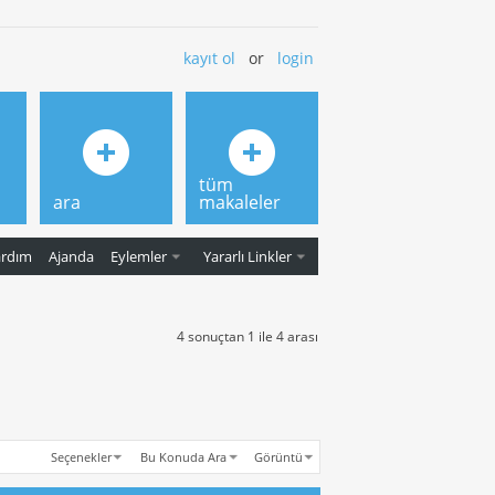
kayıt ol
or
login
tüm
ara
makaleler
ardım
Ajanda
Eylemler
Yararlı Linkler
4 sonuçtan 1 ile 4 arası
Seçenekler
Bu Konuda Ara
Görüntü