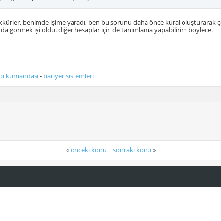
ekkürler, benimde işime yaradı, ben bu sorunu daha önce kural oluşturara
ak da görmek iyi oldu. diğer hesaplar için de tanımlama yapabilirim böylece.
pı kumandası
-
bariyer sistemleri
«
önceki konu
|
sonraki konu
»