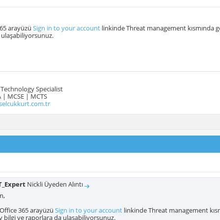
365 arayüzü
Sign in to your account
linkinde Threat management kısmında gör
 ulaşabiliyorsunuz.
Technology Specialist
 | MCSE | MCTS
selcukkurt.com.tr
T_Expert
Nickli Üyeden Alıntı
m,
 Office 365 arayüzü
Sign in to your account
linkinde Threat management kısm
 bilgi ve raporlara da ulaşabiliyorsunuz.