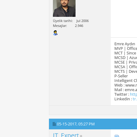
Üyelik tarihi
Jul 2006
Mesajlar
2.946
Emre Aydın
MVP | Office
MCT | Since
MCSD | Azur
MCSE | Priva
MCSA | Offic
MCTS | Devel
P-Seller
Intelligent 
Web : www.
Mail : emre
Twitter :
htt
Linkedin :
tr
05-15-2017,
05:27 PM
IT_Expert