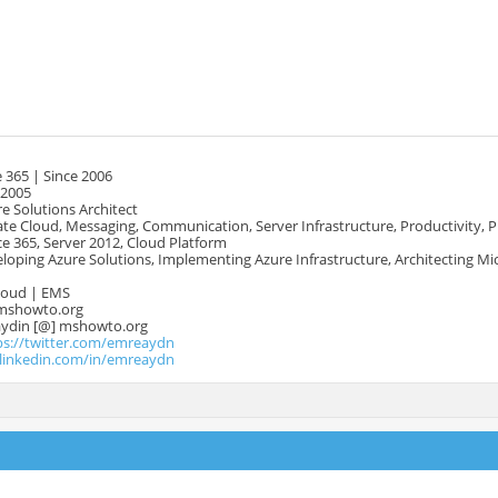
 365 | Since 2006
 2005
e Solutions Architect
te Cloud, Messaging, Communication, Server Infrastructure, Productivity, 
e 365, Server 2012, Cloud Platform
oping Azure Solutions, Implementing Azure Infrastructure, Architecting Mi
Cloud | EMS
mshowto.org
.aydin [@] mshowto.org
ps://twitter.com/emreaydn
.linkedin.com/in/emreaydn