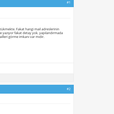
#1
zükmekte. Fakat hangi mail adreslerinin
de yazıyor fakat detay yok. yapılandırmada
lleri görme imkanı var mıdır.
#2