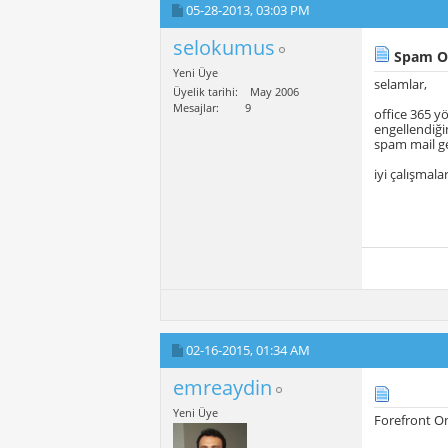
05-28-2013,
03:03 PM
selokumus
Spam Ol
Yeni Üye
selamlar,
Üyelik tarihi
May 2006
Mesajlar
9
office 365 y
engellendiği
spam mail ge
iyi çalışmalar
02-16-2015,
01:34 AM
emreaydin
Yeni Üye
Forefront O