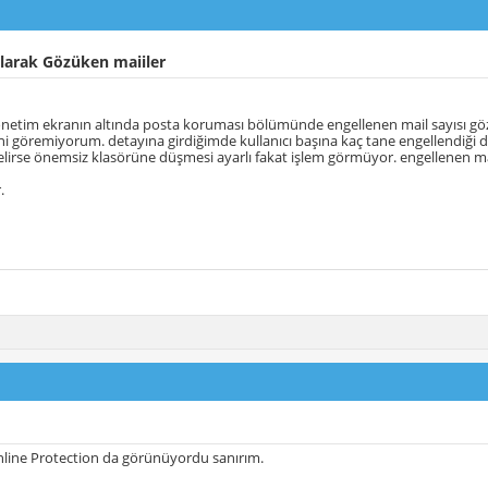
arak Gözüken maiiler
önetim ekranın altında posta koruması bölümünde engellenen mail sayısı gö
ni göremiyorum. detayına girdiğimde kullanıcı başına kaç tane engellendiği 
lirse önemsiz klasörüne düşmesi ayarlı fakat işlem görmüyor. engellenen mai
.
nline Protection da görünüyordu sanırım.