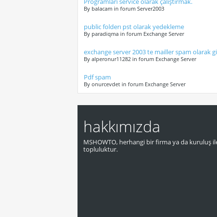
Programları service olarak çalıştırmak.
By balacam in forum Server2003
public folderı pst olarak yedekleme
By paradiqma in forum Exchange Server
exchange server 2003 te mailler spam olarak gi
By alperonur11282 in forum Exchange Server
Pdf spam
By onurcevdet in forum Exchange Server
hakkımızda
MSHOWTO, herhangi bir firma ya da kuruluş ile
topluluktur.