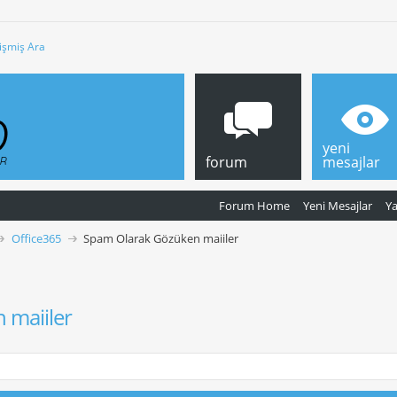
işmiş Ara
yeni
forum
mesajlar
Forum Home
Yeni Mesajlar
Y
Office365
Spam Olarak Gözüken maiiler
 maiiler