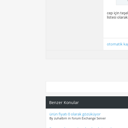
cep için teş
listesi olar
otomatik ka
Benzer Konular
ürün fiyatı 0 olarak gözüküyor
By zuhalbrn in forum Exchange Server