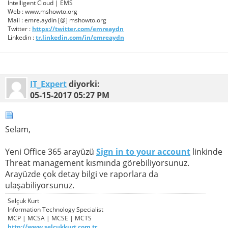
Intelligent Cloud | EMS
Web : www.mshowto.org
Mail : emre.aydin [@] mshowto.org
Twitter :
https://twitter.com/emreaydn
Linkedin :
tr.linkedin.com/in/emreaydn
IT_Expert
diyorki:
05-15-2017
05:27 PM
Selam,
Yeni Office 365 arayüzü
Sign in to your account
linkinde
Threat management kısmında görebiliyorsunuz.
Arayüzde çok detay bilgi ve raporlara da
ulaşabiliyorsunuz.
Selçuk Kurt
Information Technology Specialist
MCP | MCSA | MCSE | MCTS
http://www.selcukkurt.com.tr