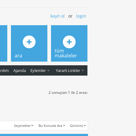
kayıt ol
or
login
tüm
ara
makaleler
ardım
Ajanda
Eylemler
Yararlı Linkler
2 sonuçtan 1 ile 2 arası
Seçenekler
Bu Konuda Ara
Görüntü