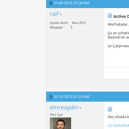
01-09-2013,
01:30 PM
raif
Active 
Üyelik tarihi
Nov 2012
Merhabalar,
Mesajlar
3
Şu an şirket
Resimli bir 
İyi Çalışmala
02-16-2015,
01:33 AM
emreaydin
Yeni Üye
Geç olsada b
23 YazÄ±lÄ±k