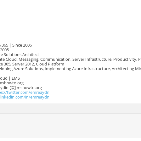
 365 | Since 2006
 2005
e Solutions Architect
te Cloud, Messaging, Communication, Server Infrastructure, Productivity, 
e 365, Server 2012, Cloud Platform
oping Azure Solutions, Implementing Azure Infrastructure, Architecting Mi
Cloud | EMS
mshowto.org
.aydin [@] mshowto.org
ps://twitter.com/emreaydn
.linkedin.com/in/emreaydn