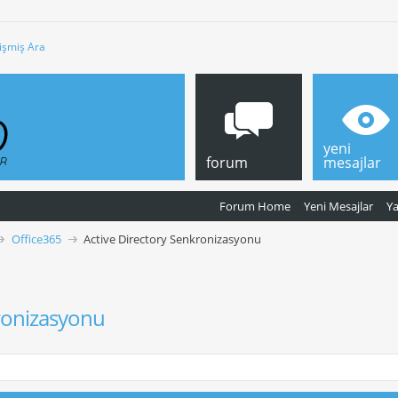
işmiş Ara
yeni
forum
mesajlar
Forum Home
Yeni Mesajlar
Y
Office365
Active Directory Senkronizasyonu
kronizasyonu