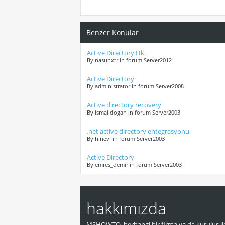
Benzer Konular
Active Directory Hk.
By nasuhxtr in forum Server2012
Active Directory
By administrator in forum Server2008
Active directory recovery
By ismaildogan in forum Server2003
.net active directory entegrasyonu
By hinevi in forum Server2003
Active Directory
By emres_demir in forum Server2003
hakkımızda
MSHOWTO, herhangi bir firma ya da kuruluş ile