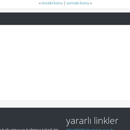
«
önceki konu
|
sonraki konu
»
yararlı linkler
 bağı olmayan bağımsız teknik bir