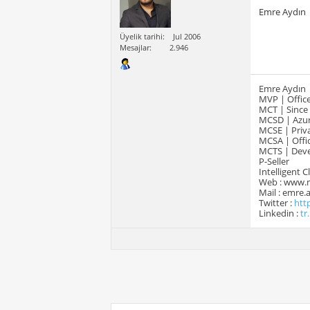
Emre Aydın
Üyelik tarihi
Jul 2006
Mesajlar
2.946
Emre Aydın
MVP | Office
MCT | Since
MCSD | Azur
MCSE | Priva
MCSA | Offic
MCTS | Devel
P-Seller
Intelligent 
Web : www.
Mail : emre
Twitter :
htt
Linkedin :
tr