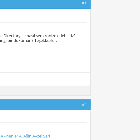
#1
Directory ile nasıl senkronize edebiliriz?
hangi bir döküman? Teşekkürler.
#2
ŸÃ¼nenler Ä°Ã§in Ã–zel Seri