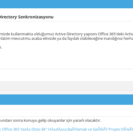
Directory Senkronizasyonu
imizde kullanmakta olduğumuz Active Directory yapısını Office 365'deki Active 
anlatım mevcutmu acaba elinizde ya da faydalı olabileceğine inandığınız her
r.
undan sonra konuyu gelip okuyanlar için yararlı olacaktır.
 Office 365 YazÄ± Dizisi â€“ HÄ±zlÄ±ca BaÅŸlamak ve GeÃ§iÅŸ Projesi DÃ¼Å