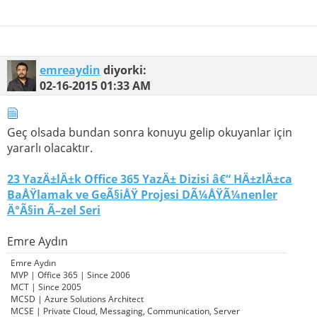
emreaydin
diyorki:
02-16-2015
01:33 AM
Geç olsada bundan sonra konuyu gelip okuyanlar için
yararlı olacaktır.
23 YazÄ±lÄ±k Office 365 YazÄ± Dizisi â€“ HÄ±zlÄ±ca
BaÅŸlamak ve GeÃ§iÅŸ Projesi DÃ¼ÅŸÃ¼nenler
Ä°Ã§in Ã–zel Seri
Emre Aydın
Emre Aydın
MVP | Office 365 | Since 2006
MCT | Since 2005
MCSD | Azure Solutions Architect
MCSE | Private Cloud, Messaging, Communication, Server