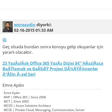
emreaydin
diyorki:
02-16-2015
01:33 AM
Geç olsada bundan sonra konuyu gelip okuyanlar için
yararlı olacaktır.
23 YazÄ±lÄ±k Office 365 YazÄ± Dizisi â€“ HÄ±zlÄ±ca
BaÅŸlamak ve GeÃ§iÅŸ Projesi DÃ¼ÅŸÃ¼nenler
Ä°Ã§in Ã–zel Seri
Emre Aydın
Emre Aydın
MVP | Office 365 | Since 2006
MCT | Since 2005
MCSD | Azure Solutions Architect
MCSE | Private Cloud, Messaging, Communication, Server