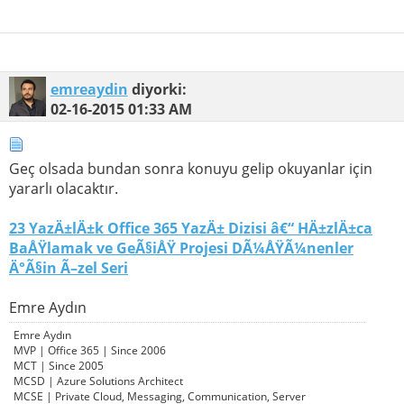
emreaydin
diyorki:
02-16-2015
01:33 AM
Geç olsada bundan sonra konuyu gelip okuyanlar için
yararlı olacaktır.
23 YazÄ±lÄ±k Office 365 YazÄ± Dizisi â€“ HÄ±zlÄ±ca
BaÅŸlamak ve GeÃ§iÅŸ Projesi DÃ¼ÅŸÃ¼nenler
Ä°Ã§in Ã–zel Seri
Emre Aydın
Emre Aydın
MVP | Office 365 | Since 2006
MCT | Since 2005
MCSD | Azure Solutions Architect
MCSE | Private Cloud, Messaging, Communication, Server