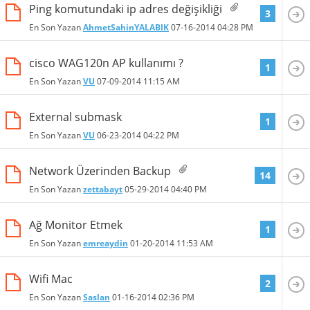
Ping komutundaki ip adres değişikliği
3
En Son Yazan
AhmetSahinYALABIK
07-16-2014
04:28 PM
cisco WAG120n AP kullanımı ?
1
En Son Yazan
VU
07-09-2014
11:15 AM
External submask
1
En Son Yazan
VU
06-23-2014
04:22 PM
Network Üzerinden Backup
14
En Son Yazan
zettabayt
05-29-2014
04:40 PM
Ağ Monitor Etmek
1
En Son Yazan
emreaydin
01-20-2014
11:53 AM
Wifi Mac
2
En Son Yazan
Saslan
01-16-2014
02:36 PM