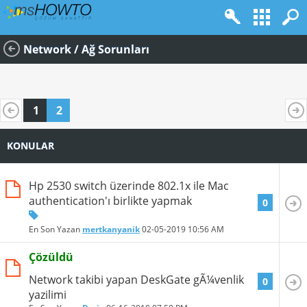
Network / Ağ Sorunları
1
2
KONULAR
Hp 2530 switch üzerinde 802.1x ile Mac
authentication'ı birlikte yapmak
0
En Son Yazan
mertkanyanik
02-05-2019
10:56 AM
Çözüldü
Network takibi yapan DeskGate gÃ¼venlik
0
yazilimi