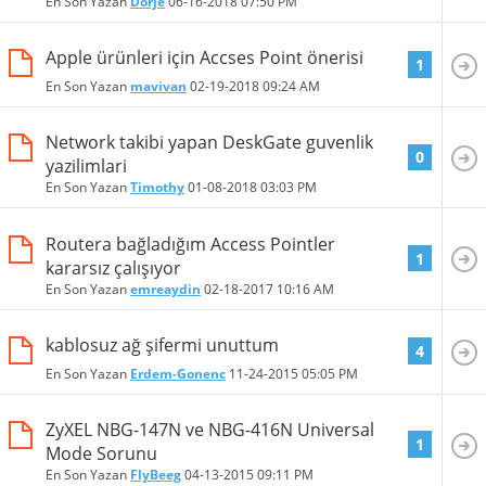
En Son Yazan
Dorje
06-16-2018
07:50 PM
Apple ürünleri için Accses Point önerisi
1
En Son Yazan
mavivan
02-19-2018
09:24 AM
Network takibi yapan DeskGate guvenlik
0
yazilimlari
En Son Yazan
Timothy
01-08-2018
03:03 PM
Routera bağladığım Access Pointler
1
kararsız çalışıyor
En Son Yazan
emreaydin
02-18-2017
10:16 AM
kablosuz ağ şifermi unuttum
4
En Son Yazan
Erdem-Gonenc
11-24-2015
05:05 PM
ZyXEL NBG-147N ve NBG-416N Universal
1
Mode Sorunu
En Son Yazan
FlyBeeg
04-13-2015
09:11 PM