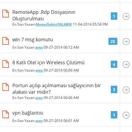
RemoteApp .Rdp Dosyasının
1
Oluşturulması
En Son Yazan
AhmetSahinYALABIK
11-04-2014
05:58 PM
win 7 msg komutu
25
En Son Yazan
ares
09-27-2014
06:12 AM
8 Katlı Otel için Wireless Çözümü
4
En Son Yazan
ares
09-27-2014
06:09 AM
Portun açılıp açılmaması sağlayıcının bir
3
alakası var mıdır?
En Son Yazan
ares
09-27-2014
06:06 AM
vpn bağlantısı
1
En Son Yazan
ares
09-27-2014
06:01 AM