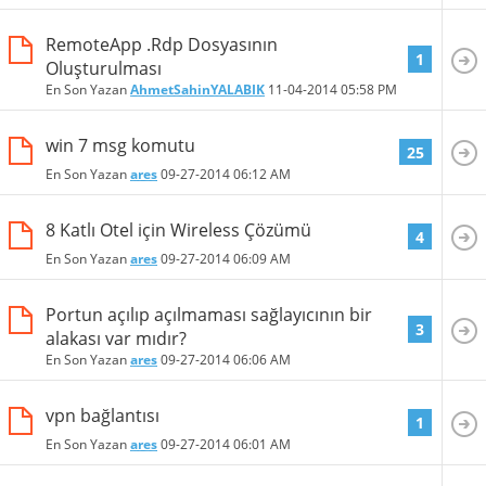
RemoteApp .Rdp Dosyasının
1
Oluşturulması
En Son Yazan
AhmetSahinYALABIK
11-04-2014
05:58 PM
win 7 msg komutu
25
En Son Yazan
ares
09-27-2014
06:12 AM
8 Katlı Otel için Wireless Çözümü
4
En Son Yazan
ares
09-27-2014
06:09 AM
Portun açılıp açılmaması sağlayıcının bir
3
alakası var mıdır?
En Son Yazan
ares
09-27-2014
06:06 AM
vpn bağlantısı
1
En Son Yazan
ares
09-27-2014
06:01 AM