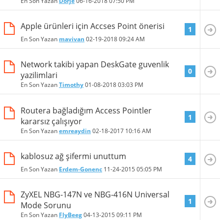
En Son Yazan
Dorje
06-16-2018
07:50 PM
Apple ürünleri için Accses Point önerisi
1
En Son Yazan
mavivan
02-19-2018
09:24 AM
Network takibi yapan DeskGate guvenlik
0
yazilimlari
En Son Yazan
Timothy
01-08-2018
03:03 PM
Routera bağladığım Access Pointler
1
kararsız çalışıyor
En Son Yazan
emreaydin
02-18-2017
10:16 AM
kablosuz ağ şifermi unuttum
4
En Son Yazan
Erdem-Gonenc
11-24-2015
05:05 PM
ZyXEL NBG-147N ve NBG-416N Universal
1
Mode Sorunu
En Son Yazan
FlyBeeg
04-13-2015
09:11 PM