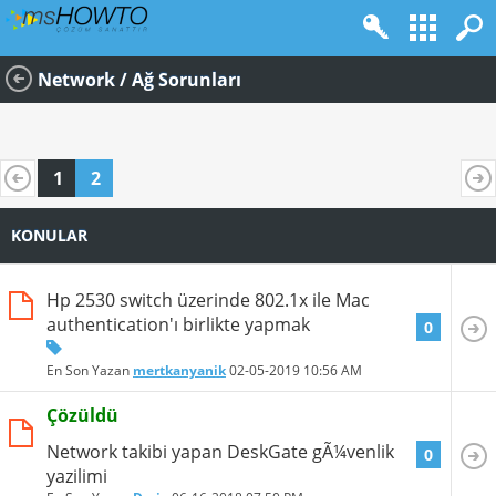
Network / Ağ Sorunları
1
2
KONULAR
Hp 2530 switch üzerinde 802.1x ile Mac
authentication'ı birlikte yapmak
0
En Son Yazan
mertkanyanik
02-05-2019
10:56 AM
Çözüldü
Network takibi yapan DeskGate gÃ¼venlik
0
yazilimi