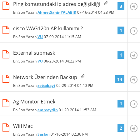
Ping komutundaki ip adres değişikliği
3
En Son Yazan
AhmetSahinYALABIK
07-16-2014
04:28 PM
cisco WAG120n AP kullanımı ?
1
En Son Yazan
VU
07-09-2014
11:15 AM
External submask
1
En Son Yazan
VU
06-23-2014
04:22 PM
Network Üzerinden Backup
14
En Son Yazan
zettabayt
05-29-2014
04:40 PM
Ağ Monitor Etmek
1
En Son Yazan
emreaydin
01-20-2014
11:53 AM
Wifi Mac
2
En Son Yazan
Saslan
01-16-2014
02:36 PM